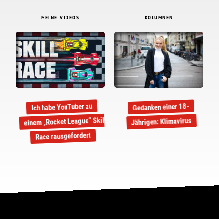
MEINE VIDEOS
KOLUMNEN
Ich habe YouTuber zu
Gedanken einer 18-
einem „Rocket League“ Skill
Jährigen: Klimavirus
Race rausgefordert