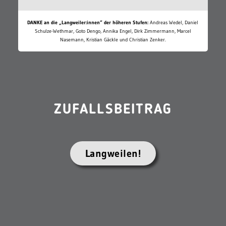
DANKE an die „Langweiler:innen“ der höheren Stufen:
Andreas Wedel, Daniel
Schulze-Wethmar, Goto Dengo, Annika Engel, Dirk Zimmermann, Marcel
Nasemann, Kristian Gäckle und Christian Zenker.
ZUFALLSBEITRAG
Langweilen!