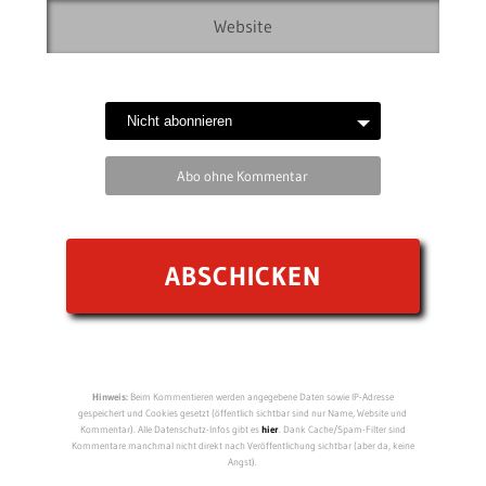
Abo ohne Kommentar
Hinweis:
Beim Kommentieren werden angegebene Daten sowie IP-Adresse
gespeichert und Cookies gesetzt (öffentlich sichtbar sind nur Name, Website und
Kommentar). Alle Datenschutz-Infos gibt es
hier
. Dank Cache/Spam-Filter sind
Kommentare manchmal nicht direkt nach Veröffentlichung sichtbar (aber da, keine
Angst).