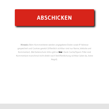
Hinweis:
Beim Kommentieren werden angegebene Daten sowie IP-Adresse
gespeichert und Cookies gesetzt (öffentlich sichtbar sind nur Name, Website und
Kommentar). Alle Datenschutz-Infos gibt es
hier
. Dank Cache/Spam-Filter sind
Kommentare manchmal nicht direkt nach Veröffentlichung sichtbar (aber da, keine
Angst).