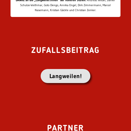
DANKE an die „Langweiler:innen“ der höheren Stufen:
Andreas Wedel, Daniel
Schulze-Wethmar, Goto Dengo, Annika Engel, Dirk Zimmermann, Marcel
Nasemann, Kristian Gäckle und Christian Zenker.
ZUFALLSBEITRAG
Langweilen!
PARTNER