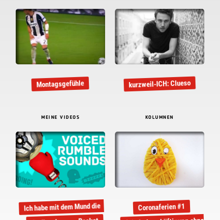
kurzweil-ICH: Clueso
Montagsgefühle
MEINE VIDEOS
KOLUMNEN
Ich habe mit dem Mund die
Coronaferien #1