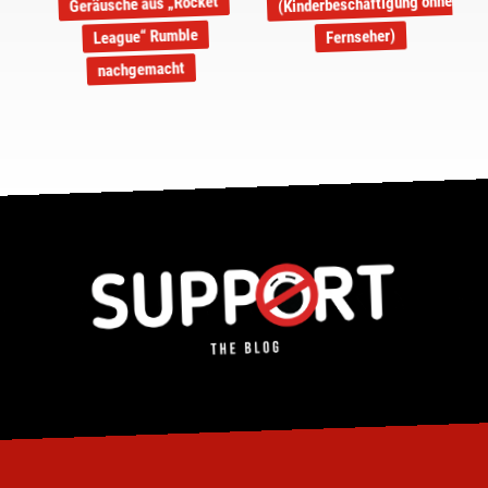
(Kinderbeschäftigung ohne
Geräusche aus „Rocket
League“ Rumble
Fernseher)
nachgemacht