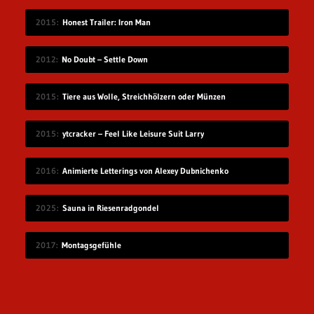
2015
Honest Trailer: Iron Man
2012
No Doubt – Settle Down
2015
Tiere aus Wolle, Streichhölzern oder Münzen
2015
ytcracker – Feel Like Leisure Suit Larry
2016
Animierte Letterings von Alexey Dubnichenko
2025
Sauna in Riesenradgondel
2017
Montagsgefühle