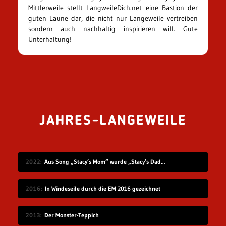
Mittlerweile stellt LangweileDich.net eine Bastion der
guten Laune dar, die nicht nur Langeweile vertreiben
sondern auch nachhaltig inspirieren will. Gute
Unterhaltung!
JAHRES-LANGEWEILE
2022
Aus Song „Stacy’s Mom“ wurde „Stacy’s Dad“ gemacht
2016
In Windeseile durch die EM 2016 gezeichnet
2013
Der Monster-Teppich