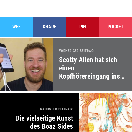
TWEET
SHARE
PIN
POCKET
VORHERIGER BEITRAG:
Scotty Allen hat sich
einen
Kopfhörereingang ins
iPhone 7 gebaut
NÄCHSTER BEITRAG:
Die vielseitige Kunst
des Boaz Sides