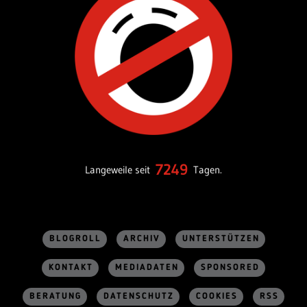
7249
Langeweile seit
Tagen.
BLOGROLL
ARCHIV
UNTERSTÜTZEN
KONTAKT
MEDIADATEN
SPONSORED
BERATUNG
DATENSCHUTZ
COOKIES
RSS