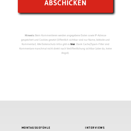
Hinweis:
Beim Kommentieren werden angegebene Daten sowie IP-Adresse
gespeichert und Cookies gesetzt (öffentlich sichtbar sind nur Name, Website und
Kommentar). Alle Datenschutz-Infos gibt es
hier
. Dank Cache/Spam-Filter sind
Kommentare manchmal nicht direkt nach Veröffentlichung sichtbar (aber da, keine
Angst).
MONTAGSGEFÜHLE
INTERVIEWS