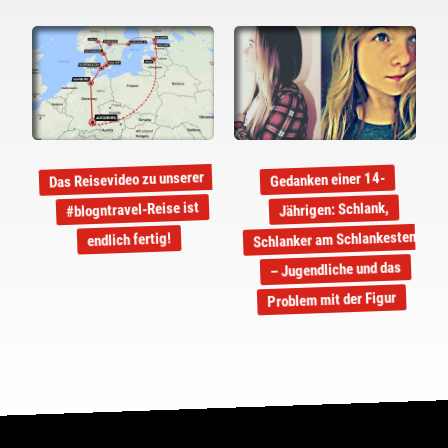
Das Reisevideo zu unserer
Gedanken einer 14-
#blogntravel-Reise ist
Jährigen: Schlank,
Schlanker am Schlankesten
endlich fertig!
– Jugendliche und das
Problem mit der Figur