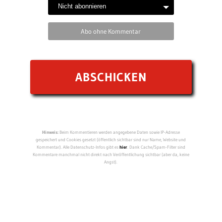
Abo ohne Kommentar
Hinweis:
Beim Kommentieren werden angegebene Daten sowie IP-Adresse
gespeichert und Cookies gesetzt (öffentlich sichtbar sind nur Name, Website und
Kommentar). Alle Datenschutz-Infos gibt es
hier
. Dank Cache/Spam-Filter sind
Kommentare manchmal nicht direkt nach Veröffentlichung sichtbar (aber da, keine
Angst).