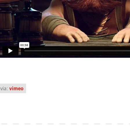
via:
vimeo