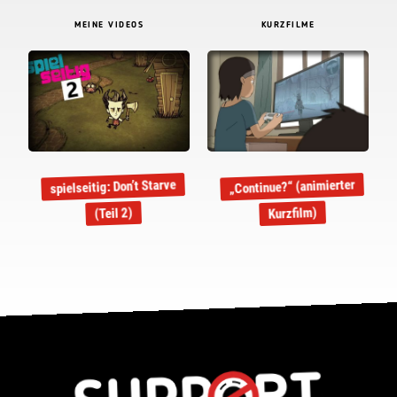
MEINE VIDEOS
KURZFILME
spielseitig: Don’t Starve
„Continue?“ (animierter
Kurzfilm)
(Teil 2)