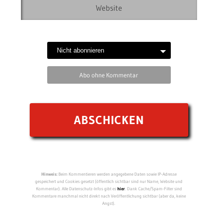
Abo ohne Kommentar
Hinweis:
Beim Kommentieren werden angegebene Daten sowie IP-Adresse
gespeichert und Cookies gesetzt (öffentlich sichtbar sind nur Name, Website und
Kommentar). Alle Datenschutz-Infos gibt es
hier
. Dank Cache/Spam-Filter sind
Kommentare manchmal nicht direkt nach Veröffentlichung sichtbar (aber da, keine
Angst).