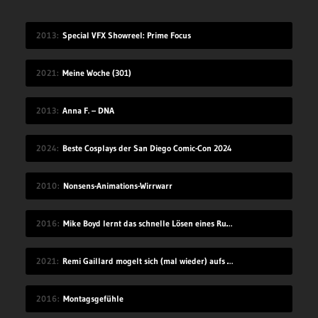
2013
Special VFX Showreel: Prime Focus
2021
Meine Woche (301)
2013
Anna F. – DNA
2024
Beste Cosplays der San Diego Comic-Con 2024
2010
Nonsens-Animations-Wirrwarr
2016
Mike Boyd lernt das schnelle Lösen eines Rubik’s Cube
2021
Remi Gaillard mogelt sich (mal wieder) aufs Volleyball-Mannschaftsfoto
2016
Montagsgefühle