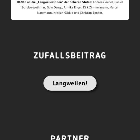
DANKE an die „Langweiler:innen“ der höheren Stufen:
Andreas Wedel, Daniel
Schulze-Wethmar, Goto Dengo, Annika Engel, Dirk Zimmermann, Marcel
Nasemann, Kristian Gäckle und Christian Zenker.
ZUFALLSBEITRAG
Langweilen!
PARTNER