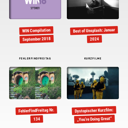
Best of Unsplash: Januar
WIN Compilation
September 2018
2024
FEHLERFINDFREITAG
KURZFILME
Dystopischer Kurzfilm:
FehlerFindFreitag Nr.
„You’re Doing Great“
134