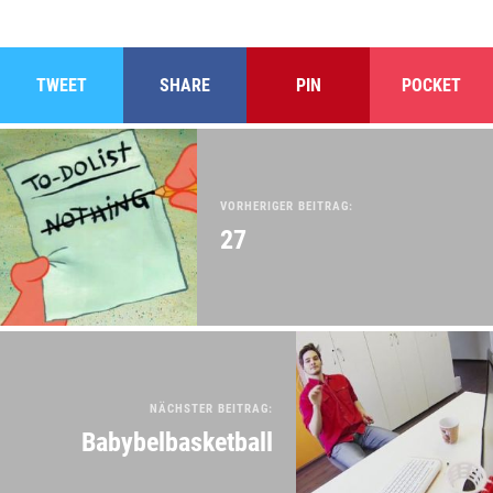
TWEET
SHARE
PIN
POCKET
VORHERIGER BEITRAG:
27
NÄCHSTER BEITRAG:
Babybelbasketball