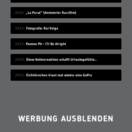
2024
„La Pursé“ (Animierter Kurzfilm)
2015
Fotografie: Rui Veiga
2012
Passion Pit – I’ll Be Alright
2020
Diese Kettenreaktion schafft Urlaubsgefühle zuhause
2016
Eichhörnchen klaut mal wieder eine GoPro
WERBUNG AUSBLENDEN