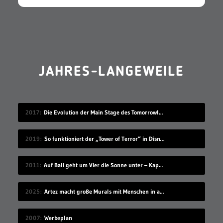
JAHRES-LANGEWEILE
2017
Die Evolution der Main Stage des Tomorrowland Festivals
2019
So funktioniert der „Tower of Terror“ in Disneyland
2011
Auf Bali geht um Vier die Sonne unter – Kapitel 14
2025
Artez macht große Murals mit Menschen in akrobatischen Posen
2007
Werbeplan