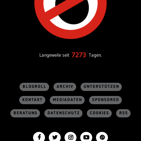
7273
Langeweile seit
Tagen.
BLOGROLL
ARCHIV
UNTERSTÜTZEN
KONTAKT
MEDIADATEN
SPONSORED
BERATUNG
DATENSCHUTZ
COOKIES
RSS