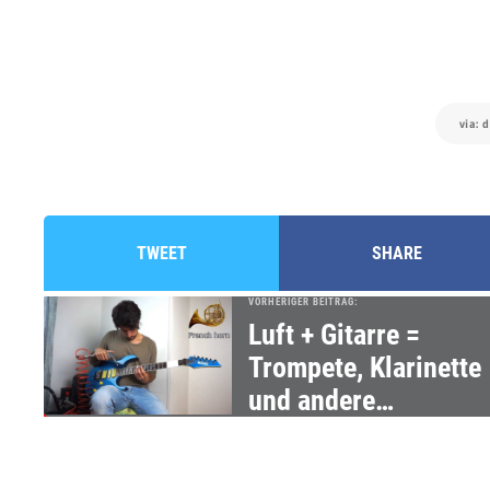
via: 
TWEET
SHARE
VORHERIGER BEITRAG:
Luft + Gitarre =
Trompete, Klarinette
und andere
Instrumente