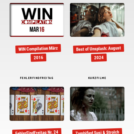
Best of Unsplash: August
WIN Compilation März
2016
2024
FEHLERFINDFREITAG
KURZFILME
Zombified Susi & Strolch
FehlerFindFreitag Nr. 24