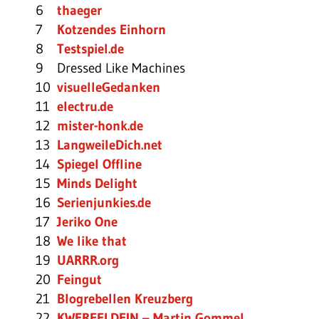
6
thaeger
7
Kotzendes Einhorn
8
Testspiel.de
9
Dressed Like Machines
10
visuelleGedanken
11
electru.de
12
mister-honk.de
13
LangweileDich.net
14
Spiegel Offline
15
Minds Delight
16
Serienjunkies.de
17
Jeriko One
18
We like that
19
UARRR.org
20
Feingut
21
Blogrebellen Kreuzberg
22
KWERFELDEIN – Martin Gommel