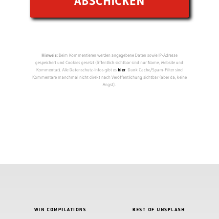
Hinweis:
Beim Kommentieren werden angegebene Daten sowie IP-Adresse
gespeichert und Cookies gesetzt (öffentlich sichtbar sind nur Name, Website und
Kommentar). Alle Datenschutz-Infos gibt es
hier
. Dank Cache/Spam-Filter sind
Kommentare manchmal nicht direkt nach Veröffentlichung sichtbar (aber da, keine
Angst).
WIN COMPILATIONS
BEST OF UNSPLASH