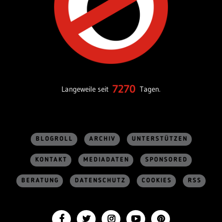
7270
Langeweile seit
Tagen.
BLOGROLL
ARCHIV
UNTERSTÜTZEN
KONTAKT
MEDIADATEN
SPONSORED
BERATUNG
DATENSCHUTZ
COOKIES
RSS