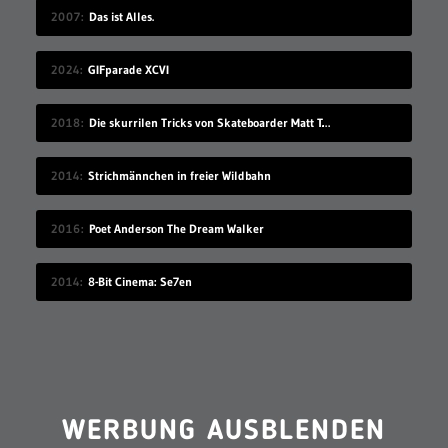
2007
Das ist Alles.
2024
GIFparade XCVI
2018
Die skurrilen Tricks von Skateboarder Matt Tomasello
2014
Strichmännchen in freier Wildbahn
2016
Poet Anderson The Dream Walker
2014
8-Bit Cinema: Se7en
WERBUNG AUSBLENDEN