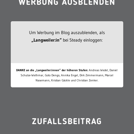
WERBUNG AUSBLENDEN
Um Werbung im Blog auszublenden, als
„Langweiler:in“
bei Steady einloggen:
DANKE an die „Langweiler:innen“ der höheren Stufen:
Andreas Wedel, Daniel
Schulze-Wethmar, Goto Dengo, Annika Engel, Dirk Zimmermann, Marcel
Nasemann, Kristian Gäckle und Christian Zenker.
ZUFALLSBEITRAG