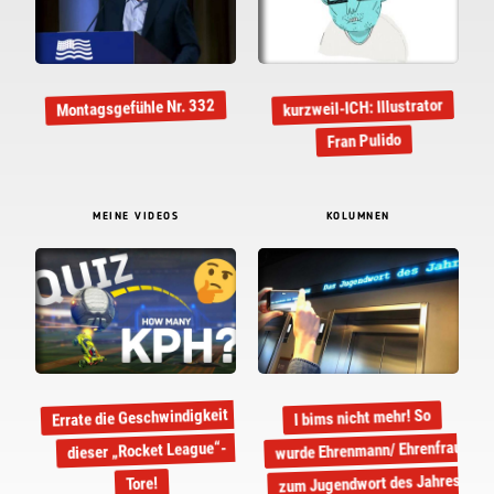
kurzweil-ICH: Illustrator
Montagsgefühle Nr. 332
Fran Pulido
MEINE VIDEOS
KOLUMNEN
Errate die Geschwindigkeit
I bims nicht mehr! So
wurde Ehrenmann/ Ehrenfrau
dieser „Rocket League“-
zum Jugendwort des Jahres
Tore!