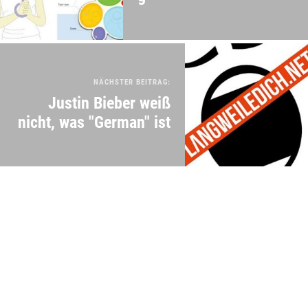
NÄCHSTER BEITRAG:
Justin Bieber weiß
nicht, was "German" ist