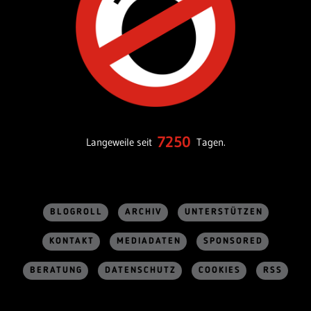
7250
Langeweile seit
Tagen.
BLOGROLL
ARCHIV
UNTERSTÜTZEN
KONTAKT
MEDIADATEN
SPONSORED
BERATUNG
DATENSCHUTZ
COOKIES
RSS