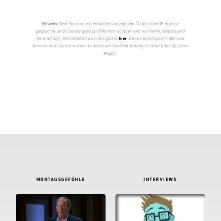
Hinweis:
Beim Kommentieren werden angegebene Daten sowie IP-Adresse
gespeichert und Cookies gesetzt (öffentlich sichtbar sind nur Name, Website und
Kommentar). Alle Datenschutz-Infos gibt es
hier
. Dank Cache/Spam-Filter sind
Kommentare manchmal nicht direkt nach Veröffentlichung sichtbar (aber da, keine
Angst).
MONTAGSGEFÜHLE
INTERVIEWS