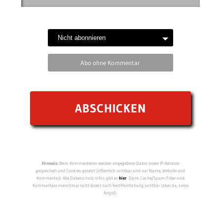
Abo ohne Kommentar
Hinweis:
Beim Kommentieren werden angegebene Daten sowie IP-Adresse
gespeichert und Cookies gesetzt (öffentlich sichtbar sind nur Name, Website und
Kommentar). Alle Datenschutz-Infos gibt es
hier
. Dank Cache/Spam-Filter sind
Kommentare manchmal nicht direkt nach Veröffentlichung sichtbar (aber da, keine
Angst).