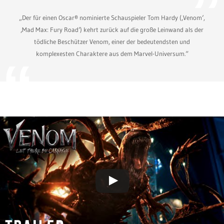
„Der für einen Oscar® nominierte Schauspieler Tom Hardy (‚Venom‘,
‚Mad Max: Fury Road‘) kehrt zurück auf die große Leinwand als der
tödliche Beschützer Venom, einer der bedeutendsten und
komplexesten Charaktere aus dem Marvel-Universum.“