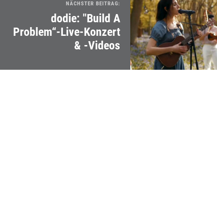
NÄCHSTER BEITRAG:
dodie: "Build A
Problem“-Live-Konzert
& -Videos