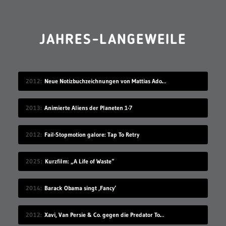
JAHRES-LANGEWEILE
2012
Neue Notizbuchzeichnungen von Mattias Adolfsson
2013
Animierte Aliens der Planeten 1-7
2012
Fail-Stopmotion galore: Tap To Retry
2025
Kurzfilm: „A Life of Waste“
2014
Barack Obama singt ‚Fancy‘
2012
Xavi, Van Persie & Co. gegen die Predator Todeszonen