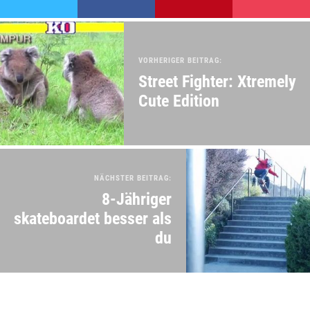
VORHERIGER BEITRAG:
Street Fighter: Xtremely
Cute Edition
NÄCHSTER BEITRAG:
8-Jähriger
skateboardet besser als
du