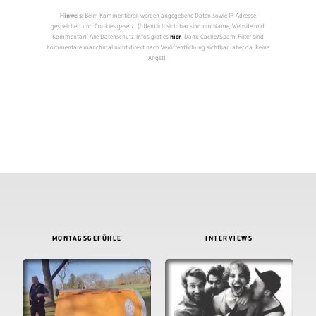
Hinweis:
Beim Kommentieren werden angegebene Daten sowie IP-Adresse
gespeichert und Cookies gesetzt (öffentlich sichtbar sind nur Name, Website und
Kommentar). Alle Datenschutz-Infos gibt es
hier
. Dank Cache/Spam-Filter sind
Kommentare manchmal nicht direkt nach Veröffentlichung sichtbar (aber da, keine
Angst).
MONTAGSGEFÜHLE
INTERVIEWS