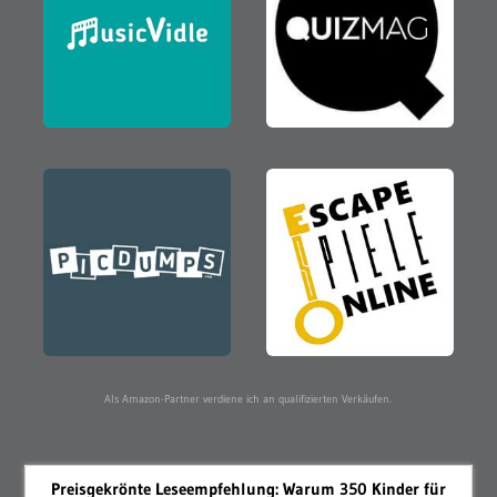
Als Amazon-Partner verdiene ich an qualifizierten Verkäufen.
Preisgekrönte Leseempfehlung: Warum 350 Kinder für