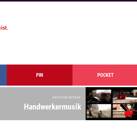
ist
.
PIN
POCKET
NÄCHSTER BEITRAG:
Handwerkermusik