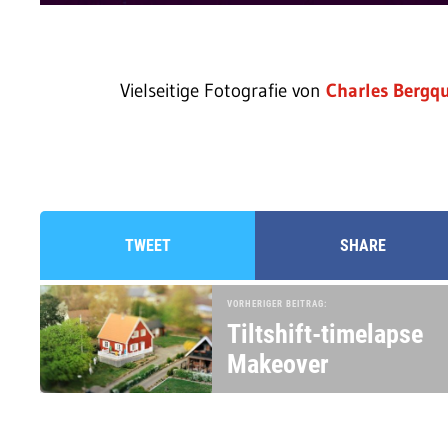
Vielseitige Fotografie von
Charles Bergqu
TWEET
SHARE
VORHERIGER BEITRAG:
Tiltshift-timelapse
Makeover