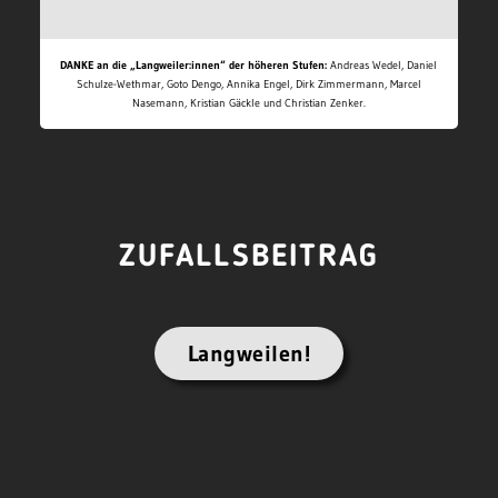
DANKE an die „Langweiler:innen“ der höheren Stufen:
Andreas Wedel, Daniel
Schulze-Wethmar, Goto Dengo, Annika Engel, Dirk Zimmermann, Marcel
Nasemann, Kristian Gäckle und Christian Zenker.
ZUFALLSBEITRAG
Langweilen!