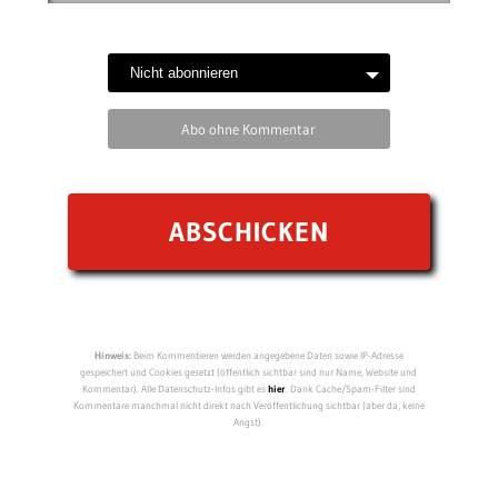
Abo ohne Kommentar
Hinweis:
Beim Kommentieren werden angegebene Daten sowie IP-Adresse
gespeichert und Cookies gesetzt (öffentlich sichtbar sind nur Name, Website und
Kommentar). Alle Datenschutz-Infos gibt es
hier
. Dank Cache/Spam-Filter sind
Kommentare manchmal nicht direkt nach Veröffentlichung sichtbar (aber da, keine
Angst).