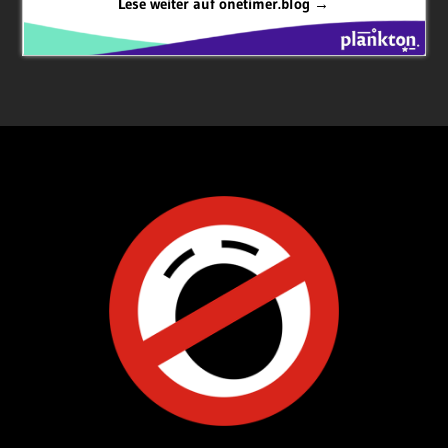
Lese weiter auf onetimer.blog →