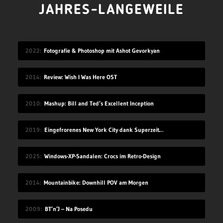
JAHRES-LANGEWEILE
2022
Fotografie & Photoshop mit Ashot Gevorkyan
2014
Review: Wish I Was Here OST
2010
Mashup: Bill and Ted’s Excellent Inception
2019
Eingefrorenes New York City dank Superzeitlupe
2025
Windows-XP-Sandalen: Crocs im Retro-Design
2014
Mountainbike: Downhill POV am Morgen
2009
BT’n’J – Na Posedu