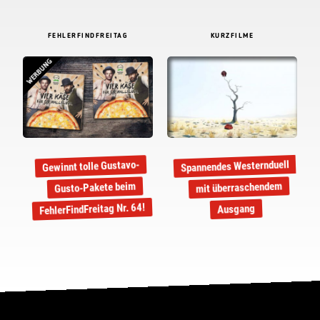
FEHLERFINDFREITAG
KURZFILME
WERBUNG
Spannendes Westernduell
Gewinnt tolle Gustavo-
mit überraschendem
Gusto-Pakete beim
FehlerFindFreitag Nr. 64!
Ausgang