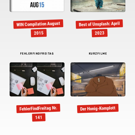
WIN Compilation August
Best of Unsplash: April
2015
2023
FEHLERFINDFREITAG
KURZFILME
FehlerFindFreitag Nr.
Der Honig-Komplott
141