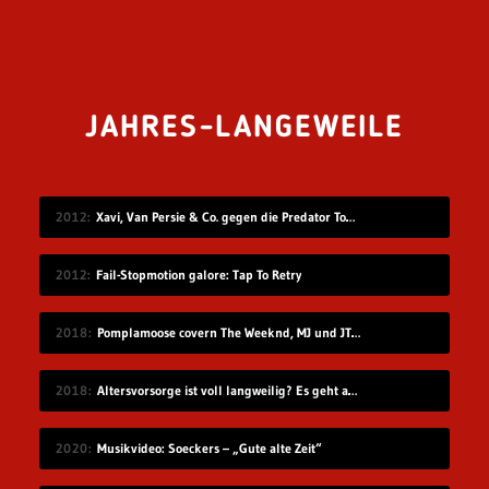
JAHRES-LANGEWEILE
2012
Xavi, Van Persie & Co. gegen die Predator Todeszonen
2012
Fail-Stopmotion galore: Tap To Retry
2018
Pomplamoose covern The Weeknd, MJ und JT in sehr schönem Mashup
2018
Altersvorsorge ist voll langweilig? Es geht auch modern!
2020
Musikvideo: Soeckers – „Gute alte Zeit“