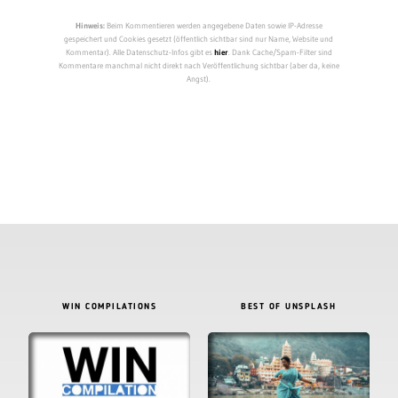
Hinweis:
Beim Kommentieren werden angegebene Daten sowie IP-Adresse
gespeichert und Cookies gesetzt (öffentlich sichtbar sind nur Name, Website und
Kommentar). Alle Datenschutz-Infos gibt es
hier
. Dank Cache/Spam-Filter sind
Kommentare manchmal nicht direkt nach Veröffentlichung sichtbar (aber da, keine
Angst).
WIN COMPILATIONS
BEST OF UNSPLASH