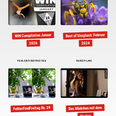
Best of Unsplash: Februar
WIN Compilation Januar
2026
2024
FEHLERFINDFREITAG
KURZFILME
FehlerFindFreitag Nr. 29
Das Mädchen mit dem
Hocker