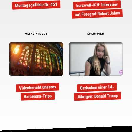
kurzweil-ICH: Interview
Montagsgefühle Nr. 451
mit Fotograf Robert Jahns
MEINE VIDEOS
KOLUMNEN
Videobericht unseres
Gedanken einer 14-
Jährigen: Donald Trump
Barcelona-Trips