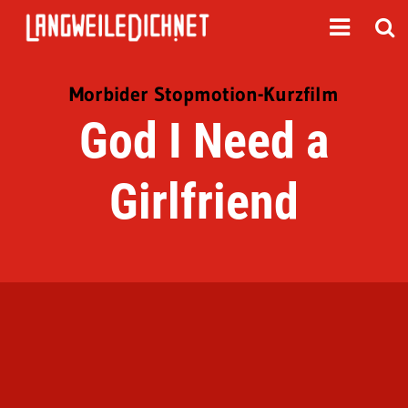
Morbider Stopmotion-Kurzfilm
God I Need a
Girlfriend