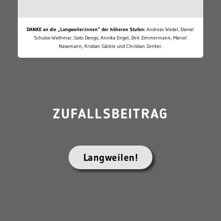
DANKE an die „Langweiler:innen“ der höheren Stufen:
Andreas Wedel, Daniel
Schulze-Wethmar, Goto Dengo, Annika Engel, Dirk Zimmermann, Marcel
Nasemann, Kristian Gäckle und Christian Zenker.
ZUFALLSBEITRAG
Langweilen!