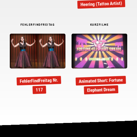
Heering (Tattoo Artist)
FEHLERFINDFREITAG
KURZFILME
Animated Short: Fortune
FehlerFindFreitag Nr.
Elephant Dream
117