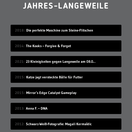
JAHRES-LANGEWEILE
2018
Die perfekte Maschine zum Steine-Flitschen
2014
The Kooks – Forgive & Forget
2021
23 Kleinigkeiten gegen Langeweile am 08.08.2021
2015
Katze jagt versteckte Bälle für Futter
2015
Mirror’s Edge Catalyst Gameplay
2013
Anna F. – DNA
2012
Schwarz-Weiß-Fotografie: Magali Kermaīdic