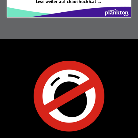
Lese weiter auf chaoshoch6.at →