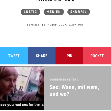
BEITRAG VON: MAIK
LUSTIG
MEDIEN
SKURRIL
Samstag, 18. August 2007, 11:04 Uhr
TWEET
SHARE
PIN
POCKET
VORHERIGER BEITRAG:
Sex: Wann, mit wem,
und wo?