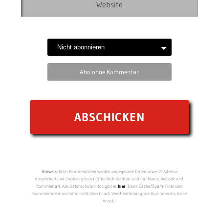
Abo ohne Kommentar
Hinweis:
Beim Kommentieren werden angegebene Daten sowie IP-Adresse
gespeichert und Cookies gesetzt (öffentlich sichtbar sind nur Name, Website und
Kommentar). Alle Datenschutz-Infos gibt es
hier
. Dank Cache/Spam-Filter sind
Kommentare manchmal nicht direkt nach Veröffentlichung sichtbar (aber da, keine
Angst).