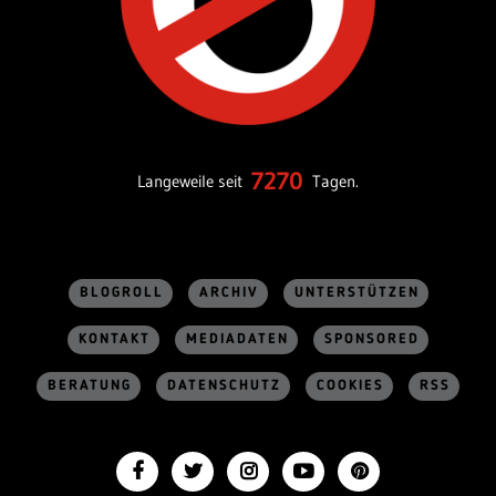
7270
Langeweile seit
Tagen.
BLOGROLL
ARCHIV
UNTERSTÜTZEN
KONTAKT
MEDIADATEN
SPONSORED
BERATUNG
DATENSCHUTZ
COOKIES
RSS