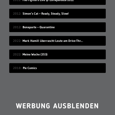
2012
Simon’s Cat – Ready, Steady, Slow!
2012
Bonaparte – Quarantine
2022
Mark Hamill überrascht Leute am Drive-Thru-Schalter
2022
Meine Woche (353)
2018
Pie Comics
WERBUNG AUSBLENDEN