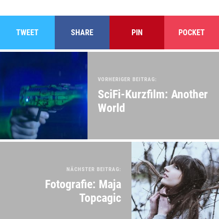
TWEET
SHARE
PIN
POCKET
VORHERIGER BEITRAG:
SciFi-Kurzfilm: Another
World
NÄCHSTER BEITRAG:
Fotografie: Maja
Topcagic