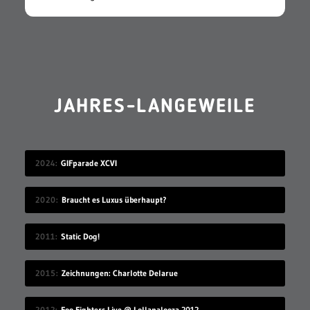
JAHRES-LANGEWEILE
2024
GIFparade XCVI
2020
Braucht es Luxus überhaupt?
2011
Static Dog!
2015
Zeichnungen: Charlotte Delarue
2012
Foo Fighters Live @ Lollapalooza 2012