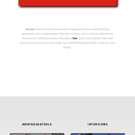
Hinweis:
Beim Kommentieren werden angegebene Daten sowie IP-Adresse
gespeichert und Cookies gesetzt (öffentlich sichtbar sind nur Name, Website und
Kommentar). Alle Datenschutz-Infos gibt es
hier
. Dank Cache/Spam-Filter sind
Kommentare manchmal nicht direkt nach Veröffentlichung sichtbar (aber da, keine
Angst).
MONTAGSGEFÜHLE
INTERVIEWS