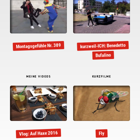
kurzweil-ICH: Benedetto
Montagsgefühle Nr. 389
Bufalino
MEINE VIDEOS
KURZFILME
Vlog: Auf Haxe 2016
Fly