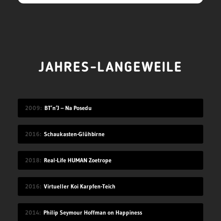
JAHRES-LANGEWEILE
2009
BT’n’J – Na Posedu
2016
Schaukasten-Glühbirne
2018
Real-Life HUMAN Zoetrope
2016
Virtueller Koi Karpfen-Teich
2014
Philip Seymour Hoffman on Happiness