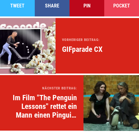
TWEET
SHARE
PIN
POCKET
VORHERIGER BEITRAG:
GIFparade CX
NÄCHSTER BEITRAG:
Im Film "The Penguin
Lessons" rettet ein
Mann einen Pinguin,
der nicht mehr gehen
will