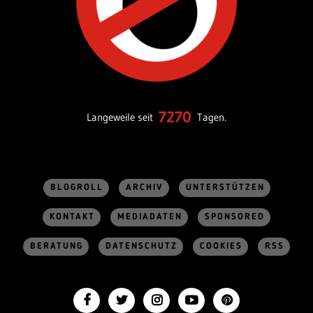
7270
Langeweile seit
Tagen.
BLOGROLL
ARCHIV
UNTERSTÜTZEN
KONTAKT
MEDIADATEN
SPONSORED
BERATUNG
DATENSCHUTZ
COOKIES
RSS