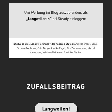
Um Werbung im Blog auszublenden, als
„Langweiler:in“
bei Steady einloggen:
DANKE an die „Langweiler:innen“ der höheren Stufen:
Andreas Wedel, Daniel
Schulze-Wethmar, Goto Dengo, Annika Engel, Dirk Zimmermann, Marcel
Nasemann, Kristian Gäckle und Christian Zenker.
ZUFALLSBEITRAG
Langweilen!