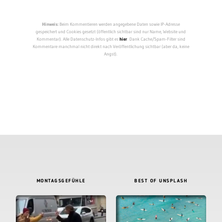
Hinweis:
Beim Kommentieren werden angegebene Daten sowie IP-Adresse
gespeichert und Cookies gesetzt (öffentlich sichtbar sind nur Name, Website und
Kommentar). Alle Datenschutz-Infos gibt es
hier
. Dank Cache/Spam-Filter sind
Kommentare manchmal nicht direkt nach Veröffentlichung sichtbar (aber da, keine
Angst).
MONTAGSGEFÜHLE
BEST OF UNSPLASH