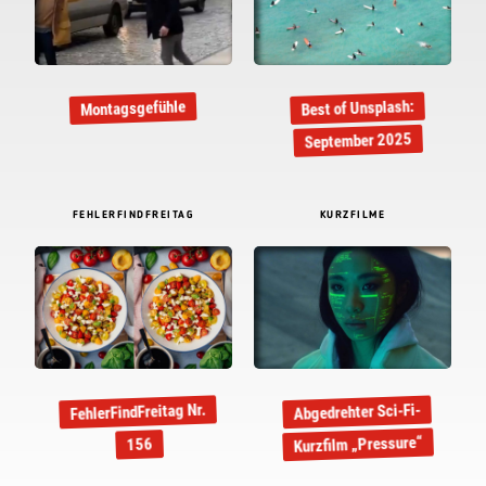
Best of Unsplash:
Montagsgefühle
September 2025
FEHLERFINDFREITAG
KURZFILME
FehlerFindFreitag Nr.
Abgedrehter Sci-Fi-
Kurzfilm „Pressure“
156