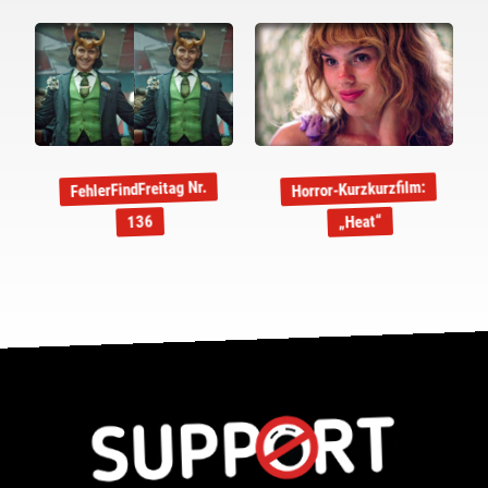
FehlerFindFreitag Nr.
Horror-Kurzkurzfilm:
„Heat“
136