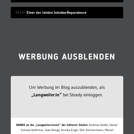
2016
Einer der letzten Jukebox-Reparateure
WERBUNG AUSBLENDEN
Um Werbung im Blog auszublenden, als
„Langweiler:in“
bei Steady einloggen:
DANKE an die „Langweiler:innen“ der höheren Stufen:
Andreas Wedel, Daniel
Schulze-Wethmar, Goto Dengo, Annika Engel, Dirk Zimmermann, Marcel