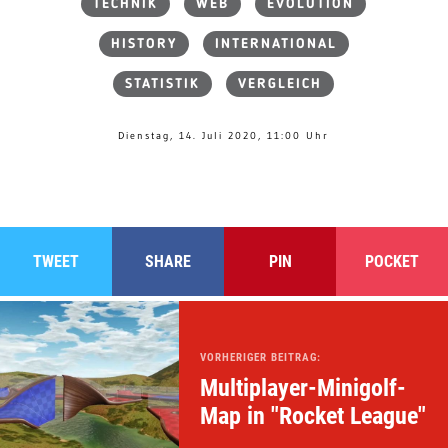
TECHNIK
WEB
EVOLUTION
HISTORY
INTERNATIONAL
STATISTIK
VERGLEICH
Dienstag, 14. Juli 2020, 11:00 Uhr
TWEET
SHARE
PIN
POCKET
VORHERIGER BEITRAG:
Multiplayer-Minigolf-
Map in "Rocket League"