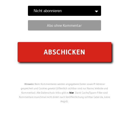
Abo ohne Kommentar
Hinweis:
Beim Kommentieren werden angegebene Daten sowie IP-Adresse
gespeichert und Cookies gesetzt (öffentlich sichtbar sind nur Name, Website und
Kommentar). Alle Datenschutz-Infos gibt es
hier
. Dank Cache/Spam-Filter sind
Kommentare manchmal nicht direkt nach Veröffentlichung sichtbar (aber da, keine
Angst).