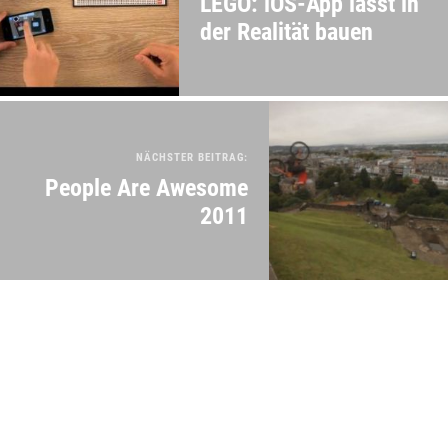
LEGO: iOS-App lässt in
der Realität bauen
NÄCHSTER BEITRAG:
People Are Awesome
2011