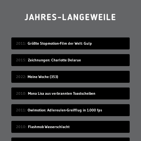
JAHRES-LANGEWEILE
2011
Größte Stopmotion-Film der Welt: Gulp
2015
Zeichnungen: Charlotte Delarue
2022
Meine Woche (353)
2010
Mona Lisa aus verbrannten Toastscheiben
2011
Owlmotion: Adlereulen-Greifflug in 1.000 fps
2010
Flashmob Wasserschlacht