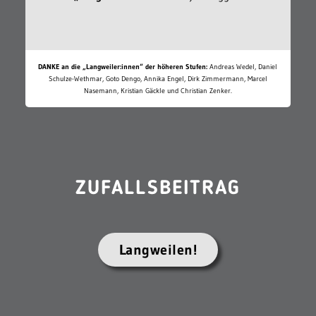
DANKE an die „Langweiler:innen“ der höheren Stufen:
Andreas Wedel, Daniel
Schulze-Wethmar, Goto Dengo, Annika Engel, Dirk Zimmermann, Marcel
Nasemann, Kristian Gäckle und Christian Zenker.
ZUFALLSBEITRAG
Langweilen!