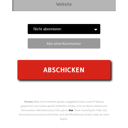
Abo ohne Kommentar
Hinweis:
Beim Kommentieren werden angegebene Daten sowie IP-Adresse
gespeichert und Cookies gesetzt (öffentlich sichtbar sind nur Name, Website und
Kommentar). Alle Datenschutz-Infos gibt es
hier
. Dank Cache/Spam-Filter sind
Kommentare manchmal nicht direkt nach Veröffentlichung sichtbar (aber da, keine
Angst).