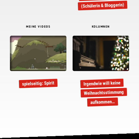
(Schülerin & Bloggerin)
MEINE VIDEOS
KOLUMNEN
Irgendwie will keine
spielseitig: Spirit
Weihnachtsstimmung
aufkommen…