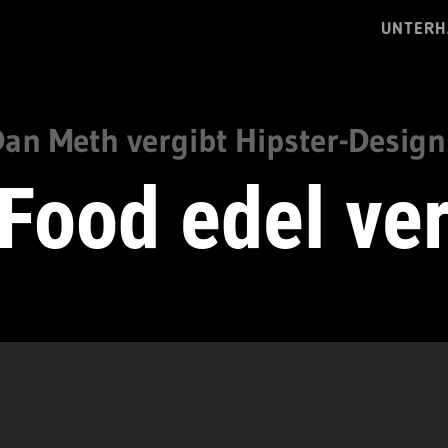
UNTERH
an Meth vergibt Hipster-Design
Food edel ve