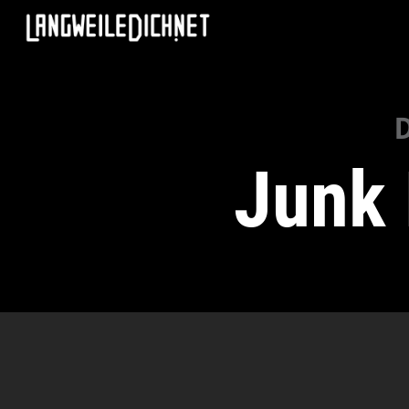
D
Junk 