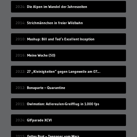
2024
Die Alpen im Wandel der Jahreszeiten
2014
Strichmännchen in freier Wildbahn
2010
Mashup: Bill and Ted’s Excellent Inception
2016
Meine Woche (50)
2022
27 „Kleinigkeiten“ gegen Langeweile am 07.08.2022
2012
Bonaparte – Quarantine
2011
Owlmotion: Adlereulen-Greifflug in 1.000 fps
2024
GIFparade XCVI
2015
Fettes Brot – Teenager vom Mars