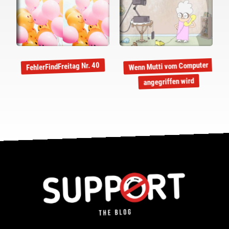
Wenn Mutti vom Computer
FehlerFindFreitag Nr. 40
angegriffen wird