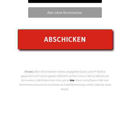
Abo ohne Kommentar
Hinweis:
Beim Kommentieren werden angegebene Daten sowie IP-Adresse
gespeichert und Cookies gesetzt (öffentlich sichtbar sind nur Name, Website und
Kommentar). Alle Datenschutz-Infos gibt es
hier
. Dank Cache/Spam-Filter sind
Kommentare manchmal nicht direkt nach Veröffentlichung sichtbar (aber da, keine
Angst).