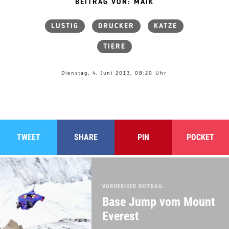
BEITRAG VON: MAIK
LUSTIG
DRUCKER
KATZE
TIERE
Dienstag, 4. Juni 2013, 08:20 Uhr
TWEET
SHARE
PIN
POCKET
VORHERIGER BEITRAG:
Base Jump vom Mount
Everest