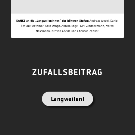
DANKE an die „Langweiler:innen“ der höheren Stufen:
Andreas Wedel, Daniel
Schulze-Wethmar, Goto Dengo, Annika Engel, Dirk Zimmermann, Marcel
Nasemann, Kristian Gäckle und Christian Zenker.
ZUFALLSBEITRAG
Langweilen!