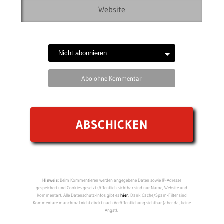
Abo ohne Kommentar
Hinweis:
Beim Kommentieren werden angegebene Daten sowie IP-Adresse
gespeichert und Cookies gesetzt (öffentlich sichtbar sind nur Name, Website und
Kommentar). Alle Datenschutz-Infos gibt es
hier
. Dank Cache/Spam-Filter sind
Kommentare manchmal nicht direkt nach Veröffentlichung sichtbar (aber da, keine
Angst).