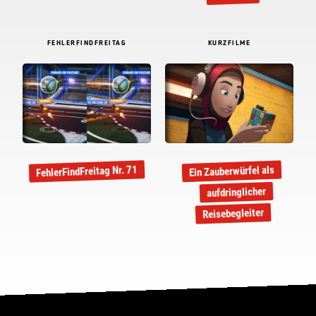
FEHLERFINDFREITAG
KURZFILME
FehlerFindFreitag Nr. 71
Ein Zauberwürfel als
aufdringlicher
Reisebegleiter