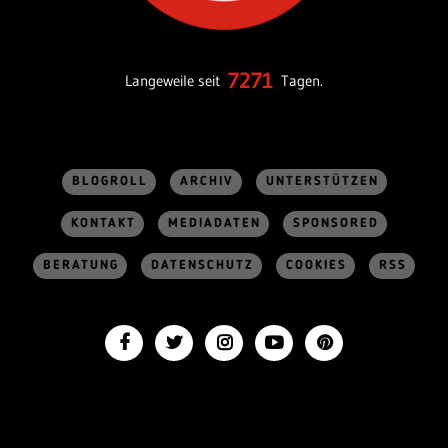
7271
Langeweile seit
Tagen.
BLOGROLL
ARCHIV
UNTERSTÜTZEN
KONTAKT
MEDIADATEN
SPONSORED
BERATUNG
DATENSCHUTZ
COOKIES
RSS