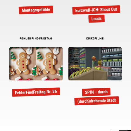
kurzweil-ICH: Shout Out
Montagsgefühle
Louds
FEHLERFINDFREITAG
KURZFILME
FehlerFindFreitag Nr. 86
SPIN – durch
(durch)drehende Stadt