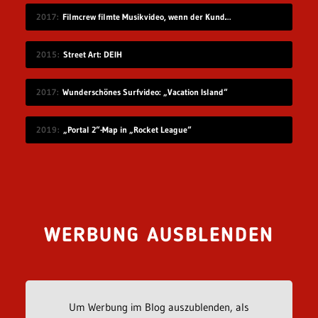
2017
Filmcrew filmte Musikvideo, wenn der Kunde grad nicht hingeschaut hat
2015
Street Art: DEIH
2017
Wunderschönes Surfvideo: „Vacation Island“
2019
„Portal 2“-Map in „Rocket League“
WERBUNG AUSBLENDEN
Um Werbung im Blog auszublenden, als