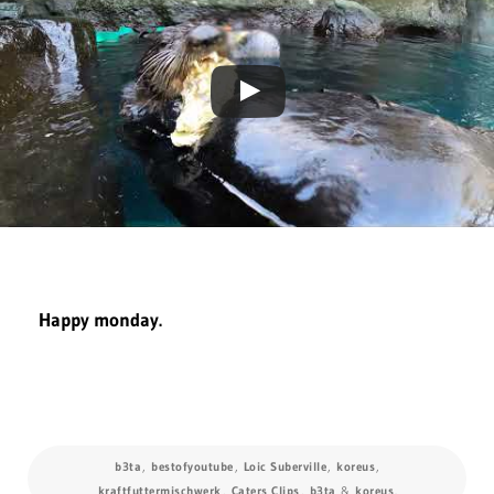
Happy monday.
b3ta
,
bestofyoutube
,
Loic Suberville
,
koreus
,
kraftfuttermischwerk
,
Caters Clips
,
b3ta
&
koreus
.