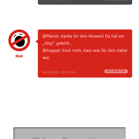
@Marcel: danke für den Hinweis! Da hat ein
„http“ gefehlt…
@boppat: freut mich, dass was für dich dabei
Maik
war.
ANTWORTEN
26.05.2013, 20:39 Uhr