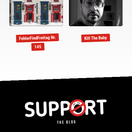
FehlerFindFreitag Nr.
Kill The Baby
145