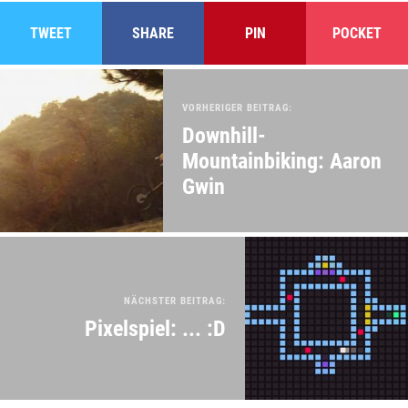
TWEET
SHARE
PIN
POCKET
VORHERIGER BEITRAG:
Downhill-
Mountainbiking: Aaron
Gwin
NÄCHSTER BEITRAG:
Pixelspiel: ... :D