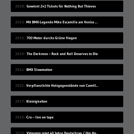
2018
Gewinnt 2×2 Tickets für Nothing But Thieves
2013
Mit BMX-Legende Mike Escamilla am Venice Beach
2015
700 Meter durchs Grüne fliegen
2019
The Darkness – Rock and Roll Deserves to Die
2014
BMX Slowmotion
2021
Verpflanzlichte Holzgegenstände von Camille Kachani
2017
Kleinigkeiten
2012
Cro – live on tape
2020
Videomix zeigt 40 Jahre Deutschrap / Hip Hop in 7:30 Minuten