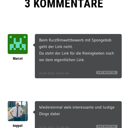
3 KOMMENTARE
Beim Kurzfilmwettbewerb mit Spongebob
geht der Link nicht.
Da steht der Link für die Kleinigkeiten noch
Marcel
vor dem eigentlichen Link.
ANTWORTEN
26.05.2013, 10:13 Uhr
Wiedereinmal viele interessante und lustige
Dinge dabei
boppat
ANTWORTEN
26.05.2013, 11:06 Uhr