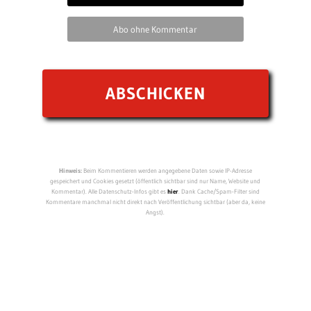
Abo ohne Kommentar
Hinweis:
Beim Kommentieren werden angegebene Daten sowie IP-Adresse
gespeichert und Cookies gesetzt (öffentlich sichtbar sind nur Name, Website und
Kommentar). Alle Datenschutz-Infos gibt es
hier
. Dank Cache/Spam-Filter sind
Kommentare manchmal nicht direkt nach Veröffentlichung sichtbar (aber da, keine
Angst).