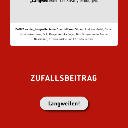
„Langweiler:in“
bei Steady einloggen:
DANKE an die „Langweiler:innen“ der höheren Stufen:
Andreas Wedel, Daniel
Schulze-Wethmar, Goto Dengo, Annika Engel, Dirk Zimmermann, Marcel
Nasemann, Kristian Gäckle und Christian Zenker.
ZUFALLSBEITRAG
Langweilen!