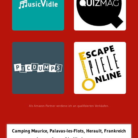
Als Amazon-Partner verdiene ich an qualifizierten Verkäufen.
Camping Maurice, Palavas-les-Flots, Herault, Frankreich