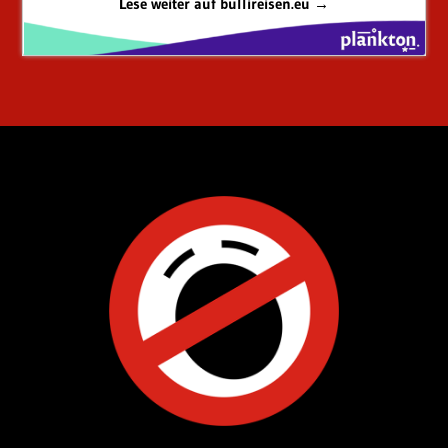
Lese weiter auf bullireisen.eu →