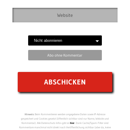
Abo ohne Kommentar
Hinweis:
Beim Kommentieren werden angegebene Daten sowie IP-Adresse
gespeichert und Cookies gesetzt (öffentlich sichtbar sind nur Name, Website und
Kommentar). Alle Datenschutz-Infos gibt es
hier
. Dank Cache/Spam-Filter sind
Kommentare manchmal nicht direkt nach Veröffentlichung sichtbar (aber da, keine