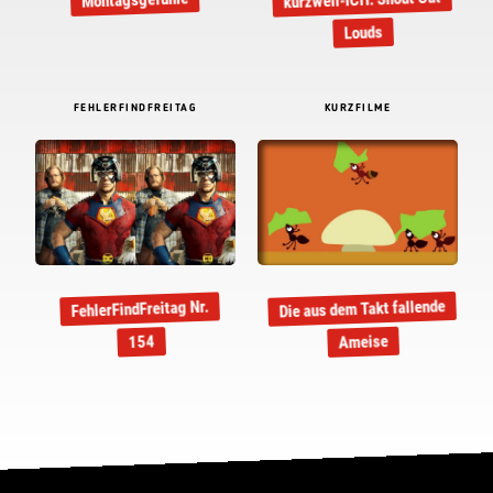
kurzweil-ICH: Shout Out
Montagsgefühle
Louds
FEHLERFINDFREITAG
KURZFILME
Die aus dem Takt fallende
FehlerFindFreitag Nr.
Ameise
154