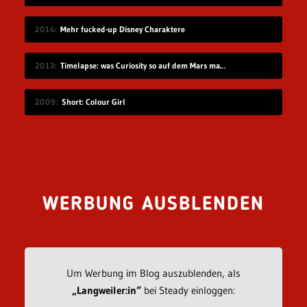
2014
Mehr fucked-up Disney Charaktere
2013
Timelapse: was Curiosity so auf dem Mars macht
2009
Short: Colour Girl
WERBUNG AUSBLENDEN
Um Werbung im Blog auszublenden, als
„Langweiler:in“
bei Steady einloggen: