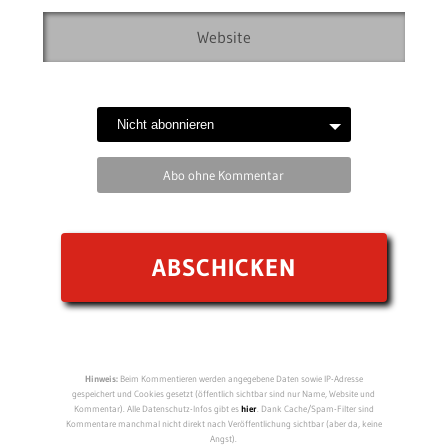
Abo ohne Kommentar
Hinweis:
Beim Kommentieren werden angegebene Daten sowie IP-Adresse
gespeichert und Cookies gesetzt (öffentlich sichtbar sind nur Name, Website und
Kommentar). Alle Datenschutz-Infos gibt es
hier
. Dank Cache/Spam-Filter sind
Kommentare manchmal nicht direkt nach Veröffentlichung sichtbar (aber da, keine
Angst).