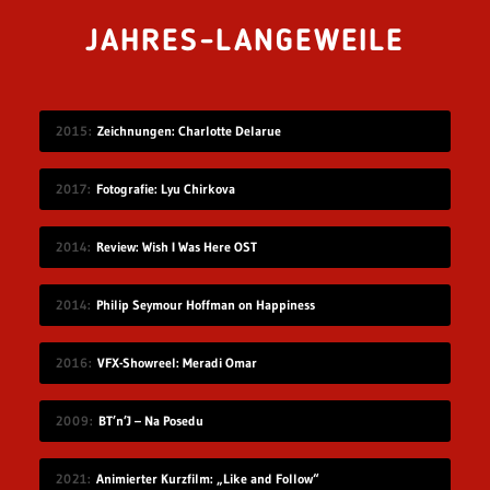
JAHRES-LANGEWEILE
2015
Zeichnungen: Charlotte Delarue
2017
Fotografie: Lyu Chirkova
2014
Review: Wish I Was Here OST
2014
Philip Seymour Hoffman on Happiness
2016
VFX-Showreel: Meradi Omar
2009
BT’n’J – Na Posedu
2021
Animierter Kurzfilm: „Like and Follow“