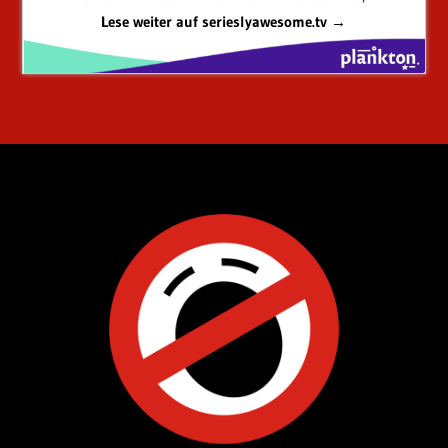
Lese weiter auf serieslyawesome.tv →