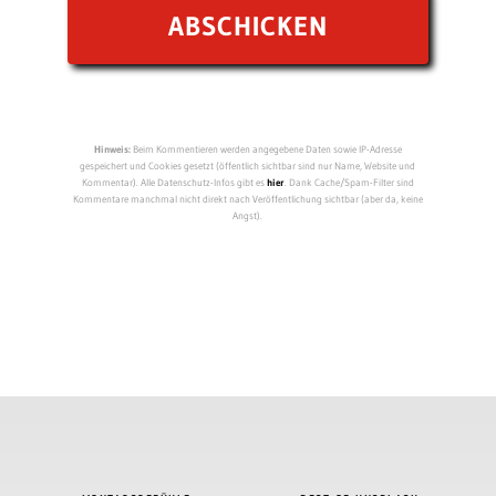
Hinweis:
Beim Kommentieren werden angegebene Daten sowie IP-Adresse
gespeichert und Cookies gesetzt (öffentlich sichtbar sind nur Name, Website und
Kommentar). Alle Datenschutz-Infos gibt es
hier
. Dank Cache/Spam-Filter sind
Kommentare manchmal nicht direkt nach Veröffentlichung sichtbar (aber da, keine
Angst).