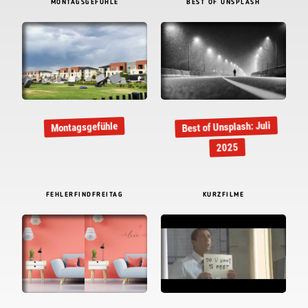
MONTAGSGEFÜHLE
BEST OF UNSPLASH
Best of Unsplash: Juli
Montagsgefühle
2025
FEHLERFINDFREITAG
KURZFILME