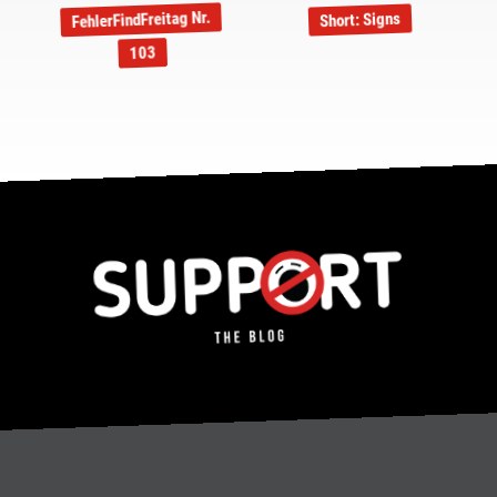
FehlerFindFreitag Nr.
Short: Signs
103