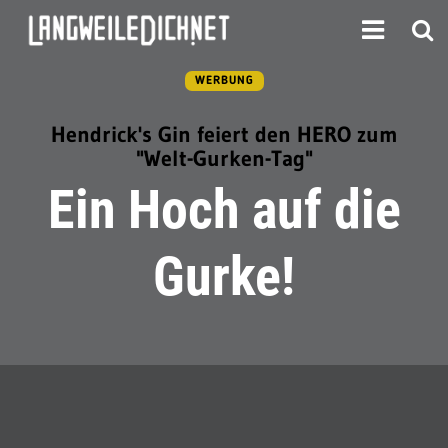
WERBUNG
Hendrick's Gin feiert den HERO zum
"Welt-Gurken-Tag"
Ein Hoch auf die
Gurke!