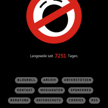
7251
Langeweile seit
Tagen.
BLOGROLL
ARCHIV
UNTERSTÜTZEN
KONTAKT
MEDIADATEN
SPONSORED
BERATUNG
DATENSCHUTZ
COOKIES
RSS