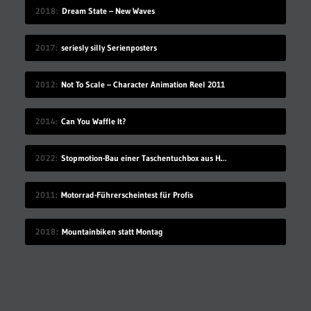
2018
Dream State – New Waves
2017
seriesly silly Serienposters
2012
Not To Scale – Character Animation Reel 2011
2014
Can You Waffle It?
2022
Stopmotion-Bau einer Taschentuchbox aus Holz
2011
Motorrad-Führerscheintest für Profis
2018
Mountainbiken statt Montag