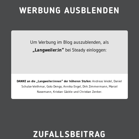
WERBUNG AUSBLENDEN
Um Werbung im Blog auszublenden, als
„Langweiler:in“
bei Steady einloggen:
DANKE an die „Langweiler:innen“ der höheren Stufen:
Andreas Wedel, Daniel
Schulze-Wethmar, Goto Dengo, Annika Engel, Dirk Zimmermann, Marcel
Nasemann, Kristian Gäckle und Christian Zenker.
ZUFALLSBEITRAG