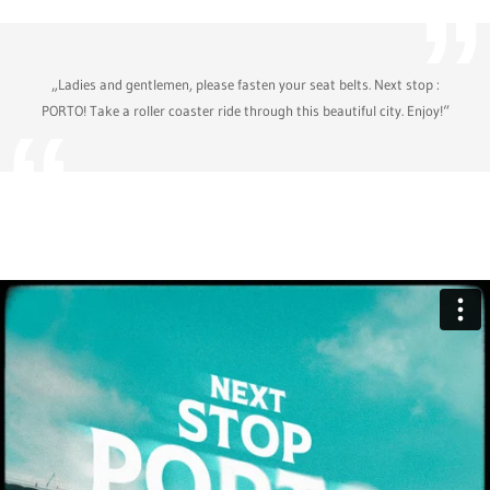
„Ladies and gentlemen, please fasten your seat belts. Next stop :
PORTO! Take a roller coaster ride through this beautiful city. Enjoy!“