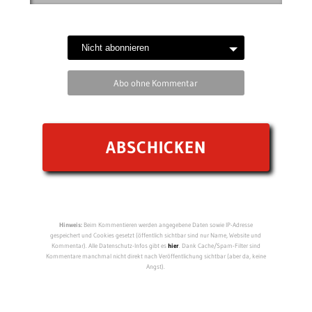
Abo ohne Kommentar
Hinweis:
Beim Kommentieren werden angegebene Daten sowie IP-Adresse
gespeichert und Cookies gesetzt (öffentlich sichtbar sind nur Name, Website und
Kommentar). Alle Datenschutz-Infos gibt es
hier
. Dank Cache/Spam-Filter sind
Kommentare manchmal nicht direkt nach Veröffentlichung sichtbar (aber da, keine
Angst).