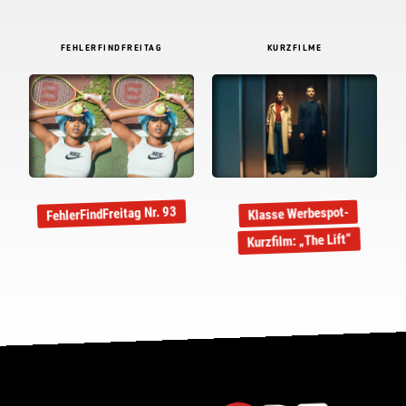
FEHLERFINDFREITAG
KURZFILME
FehlerFindFreitag Nr. 93
Klasse Werbespot-
Kurzfilm: „The Lift“