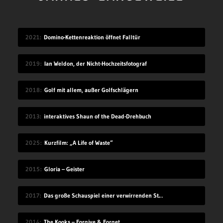
2021
Domino-Kettenreaktion öffnet Falltür
2019
Ian Weldon, der Nicht-Hochzeitsfotograf
2018
Golf mit allem, außer Golfschlägern
2013
interaktives Shaun of the Dead-Drehbuch
2025
Kurzfilm: „A Life of Waste“
2015
Gloria – Geister
2017
Das große Schauspiel einer verwirrenden Straßenkennzeichnung
2014
The Kooks – Forgive & Forget