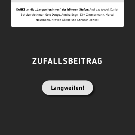
DANKE an die „Langweiler:innen“ der höheren Stufen:
Andreas Wedel, Daniel
Schulze-Wethmar, Goto Dengo, Annika Engel, Dirk Zimmermann, Marcel
Nasemann, Kristian Gäckle und Christian Zenker.
ZUFALLSBEITRAG
Langweilen!