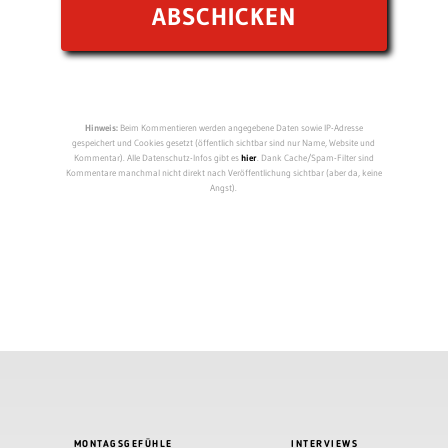
Hinweis:
Beim Kommentieren werden angegebene Daten sowie IP-Adresse
gespeichert und Cookies gesetzt (öffentlich sichtbar sind nur Name, Website und
Kommentar). Alle Datenschutz-Infos gibt es
hier
. Dank Cache/Spam-Filter sind
Kommentare manchmal nicht direkt nach Veröffentlichung sichtbar (aber da, keine
Angst).
MONTAGSGEFÜHLE
INTERVIEWS