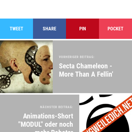
TWEET
SHARE
PIN
POCKET
VORHERIGER BEITRAG:
Secta Chameleon -
More Than A Fellin'
NÄCHSTER BEITRAG:
Animations-Short
"MODUL" oder noch