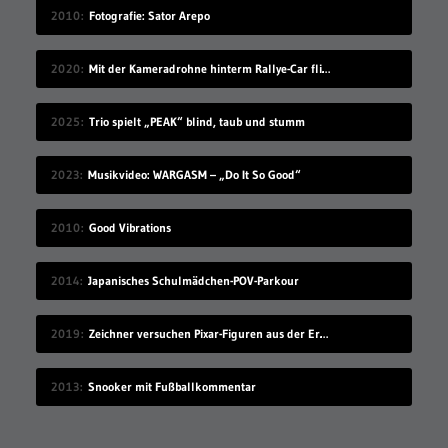
2010
Fotografie: Sator Arepo
2020
Mit der Kameradrohne hinterm Rallye-Car fliegen
2025
Trio spielt „PEAK“ blind, taub und stumm
2023
Musikvideo: WARGASM – „Do It So Good“
2010
Good Vibrations
2014
Japanisches Schulmädchen-POV-Parkour
2019
Zeichner versuchen Pixar-Figuren aus der Erinnerung raus zu malen
2013
Snooker mit Fußballkommentar