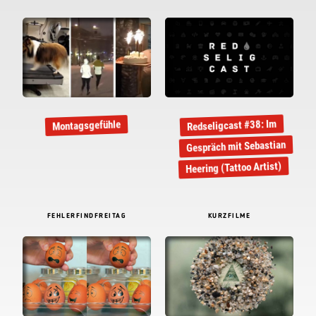
Redseligcast #38: Im
Montagsgefühle
Gespräch mit Sebastian
Heering (Tattoo Artist)
FEHLERFINDFREITAG
KURZFILME