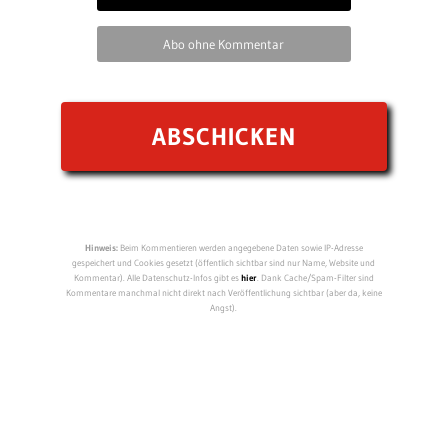
Abo ohne Kommentar
Hinweis:
Beim Kommentieren werden angegebene Daten sowie IP-Adresse
gespeichert und Cookies gesetzt (öffentlich sichtbar sind nur Name, Website und
Kommentar). Alle Datenschutz-Infos gibt es
hier
. Dank Cache/Spam-Filter sind
Kommentare manchmal nicht direkt nach Veröffentlichung sichtbar (aber da, keine
Angst).