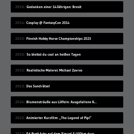
2016
Gedanken einer 14-Jährigen: Brexit
2014
Cosplay @ FantasyCon 2014
2023
Finnish Hobby Horse Championships 2023
2016
So bleibst du cool an heißen Tagen
2015
Realistische Malerei: Michael Zavros
2013
Das Sandrätsel
2024
Blumensträuße aus Löffeln: Ausgefallene Kunst von Ann Carrington
2022
Animierter Kurzfilm: „The Legend of Pipi“
2017
Ed Pratt fuhr auf dem Einrad 5.400km durch China