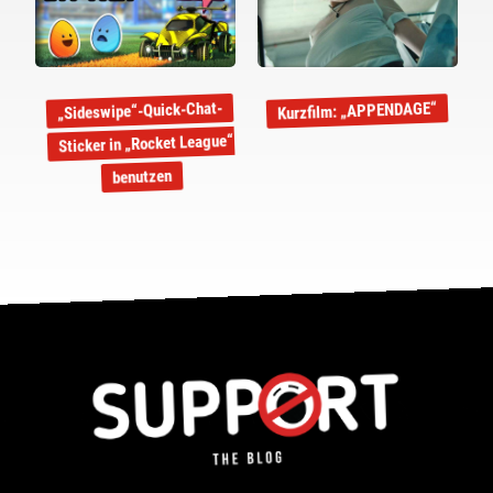
„Sideswipe“-Quick-Chat-
Kurzfilm: „APPENDAGE“
Sticker in „Rocket League“
benutzen