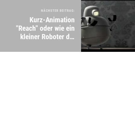
NÄCHSTER BEITRAG:
Kurz-Animation
"Reach" oder wie ein
kleiner Roboter die
Welt entdeckt