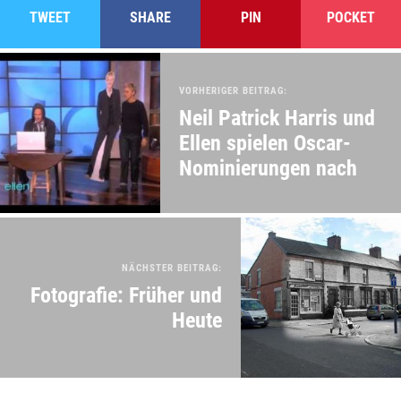
TWEET
SHARE
PIN
POCKET
VORHERIGER BEITRAG:
Neil Patrick Harris und
Ellen spielen Oscar-
Nominierungen nach
NÄCHSTER BEITRAG:
Fotografie: Früher und
Heute