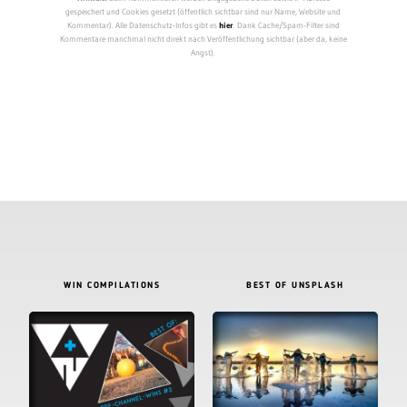
gespeichert und Cookies gesetzt (öffentlich sichtbar sind nur Name, Website und
Kommentar). Alle Datenschutz-Infos gibt es
hier
. Dank Cache/Spam-Filter sind
Kommentare manchmal nicht direkt nach Veröffentlichung sichtbar (aber da, keine
Angst).
WIN COMPILATIONS
BEST OF UNSPLASH