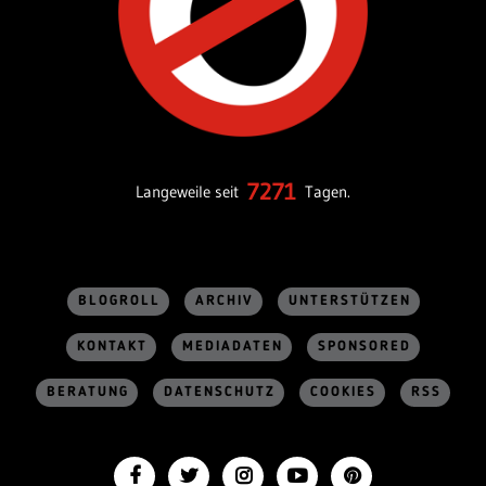
7271
Langeweile seit
Tagen.
BLOGROLL
ARCHIV
UNTERSTÜTZEN
KONTAKT
MEDIADATEN
SPONSORED
BERATUNG
DATENSCHUTZ
COOKIES
RSS