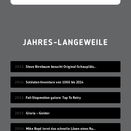
JAHRES-LANGEWEILE
2022
Steve Birnbaum besucht Original-Schauplätze von Musik-Fotografien
2014
Soldaten-Inventare von 1066 bis 2014
2012
Fail-Stopmotion galore: Tap To Retry
2015
Gloria – Geister
2016
Mike Boyd lernt das schnelle Lösen eines Rubik’s Cube