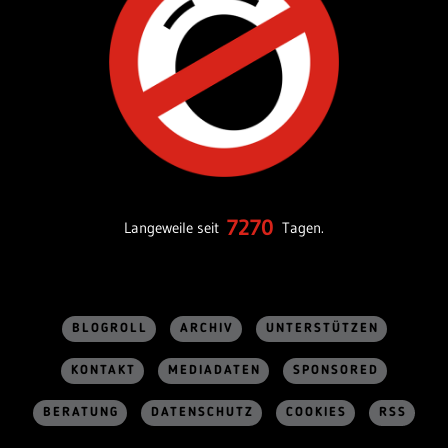
7270
Langeweile seit
Tagen.
BLOGROLL
ARCHIV
UNTERSTÜTZEN
KONTAKT
MEDIADATEN
SPONSORED
BERATUNG
DATENSCHUTZ
COOKIES
RSS