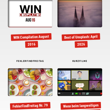
WIN Compilation August
Best of Unsplash: April
2016
2026
FEHLERFINDFREITAG
KURZFILME
Wenn beim langweiligen
FehlerFindFreitag Nr. 79