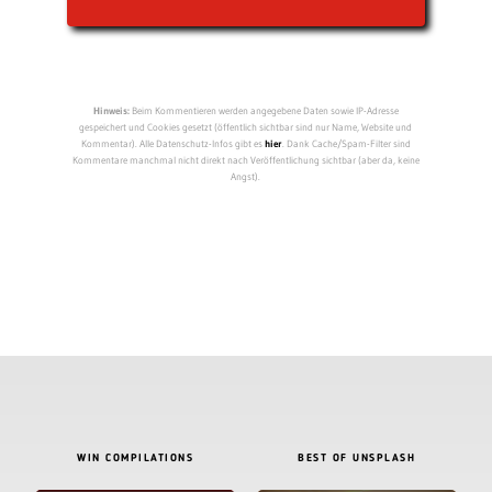
Hinweis:
Beim Kommentieren werden angegebene Daten sowie IP-Adresse
gespeichert und Cookies gesetzt (öffentlich sichtbar sind nur Name, Website und
Kommentar). Alle Datenschutz-Infos gibt es
hier
. Dank Cache/Spam-Filter sind
Kommentare manchmal nicht direkt nach Veröffentlichung sichtbar (aber da, keine
Angst).
WIN COMPILATIONS
BEST OF UNSPLASH