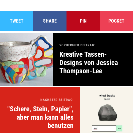
TWEET
SHARE
PIN
POCKET
VORHERIGER BEITRAG:
Kreative Tassen-
Designs von Jessica
Thompson-Lee
NÄCHSTER BEITRAG:
"Schere, Stein, Papier",
aber man kann alles
benutzen