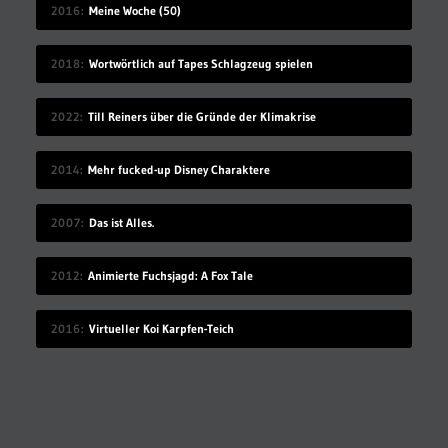
2016
Meine Woche (50)
2018
Wortwörtlich auf Tapes Schlagzeug spielen
2022
Till Reiners über die Gründe der Klimakrise
2014
Mehr fucked-up Disney Charaktere
2007
Das ist Alles.
2012
Animierte Fuchsjagd: A Fox Tale
2016
Virtueller Koi Karpfen-Teich