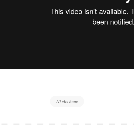
/// via: vimeo