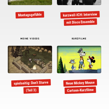
kurzweil-ICH: Interview
Montagsgefühle
mit Disco Ensemble
MEINE VIDEOS
KURZFILME
spielseitig: Don’t Starve
Neue Mickey Mouse
Cartoon-Kurzfilme
(Teil 3)