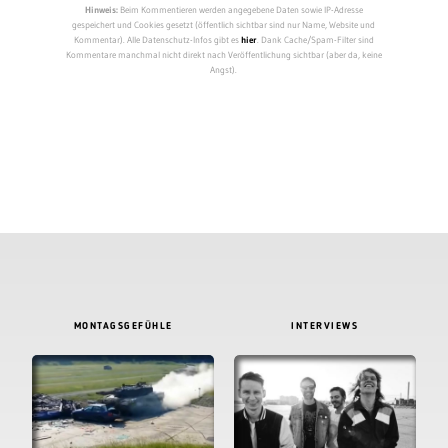
Hinweis:
Beim Kommentieren werden angegebene Daten sowie IP-Adresse
gespeichert und Cookies gesetzt (öffentlich sichtbar sind nur Name, Website und
Kommentar). Alle Datenschutz-Infos gibt es
hier
. Dank Cache/Spam-Filter sind
Kommentare manchmal nicht direkt nach Veröffentlichung sichtbar (aber da, keine
Angst).
MONTAGSGEFÜHLE
INTERVIEWS