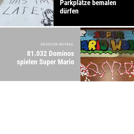
Parkplätze bemalen
dürfen
NÄCHSTER BEITRAG:
81.032 Dominos
spielen Super Mario