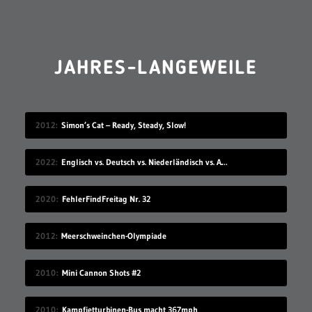
JAHRES-LANGEWEILE
2012
Simon’s Cat – Ready, Steady, Slow!
2022
Englisch vs. Deutsch vs. Niederländisch vs. Afrikaans
2020
FehlerFindFreitag Nr. 32
2012
Meerschweinchen-Olympiade
2010
Mini Cannon Shots #2
2010
Kampfjetturbinen-Bus macht 367mph