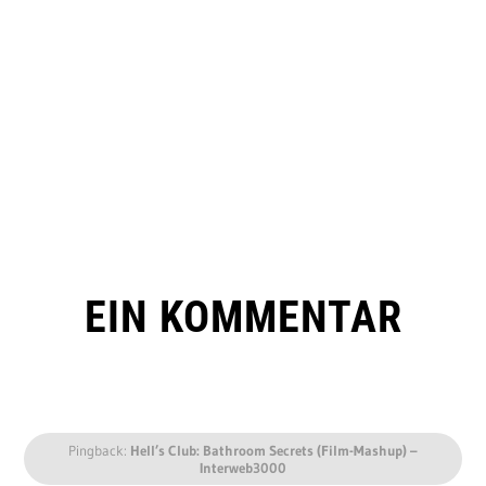
EIN KOMMENTAR
Pingback:
Hell’s Club: Bathroom Secrets (Film-Mashup) –
Interweb3000