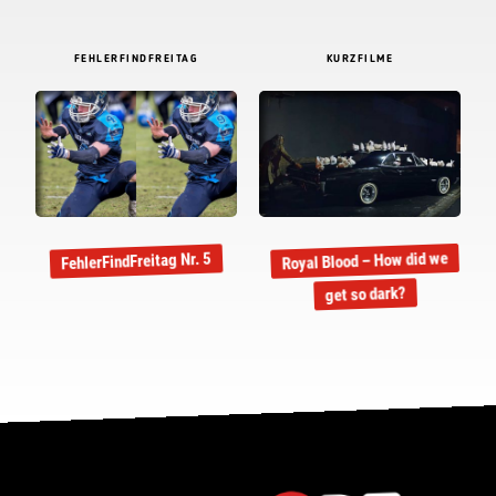
FEHLERFINDFREITAG
KURZFILME
Royal Blood – How did we
FehlerFindFreitag Nr. 5
get so dark?