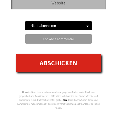
Abo ohne Kommentar
Hinweis:
Beim Kommentieren werden angegebene Daten sowie IP-Adresse
gespeichert und Cookies gesetzt (öffentlich sichtbar sind nur Name, Website und
Kommentar). Alle Datenschutz-Infos gibt es
hier
. Dank Cache/Spam-Filter sind
Kommentare manchmal nicht direkt nach Veröffentlichung sichtbar (aber da, keine
Angst).