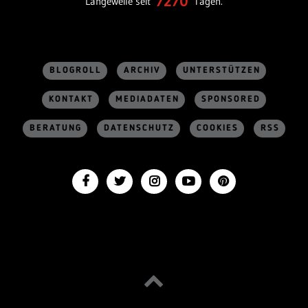
7270
Langeweile seit
Tagen.
BLOGROLL
ARCHIV
UNTERSTÜTZEN
KONTAKT
MEDIADATEN
SPONSORED
BERATUNG
DATENSCHUTZ
COOKIES
RSS