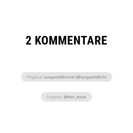
2 KOMMENTARE
Pingback:
LangweileDich.net (@LangweileDich)
Pingback:
@Herr_Jakob