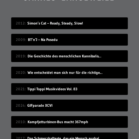
2012
Simon’s Cat – Ready, Steady, Slow!
2009
BT’n’J – Na Posedu
2019
Die Geschichte des menschlichen Kannibalismus
2020
Wie entscheidet man sich nur für die richtige Idee?
2021
Tippi Toppi Musikvideos Vol. 83
2024
GIFparade XCVI
2010
Kampfjetturbinen-Bus macht 367mph
2017
Das Schmerzhafteste, das ein Mensch aushalten kann