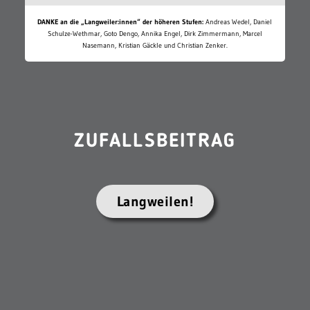
DANKE an die „Langweiler:innen“ der höheren Stufen:
Andreas Wedel, Daniel
Schulze-Wethmar, Goto Dengo, Annika Engel, Dirk Zimmermann, Marcel
Nasemann, Kristian Gäckle und Christian Zenker.
ZUFALLSBEITRAG
Langweilen!