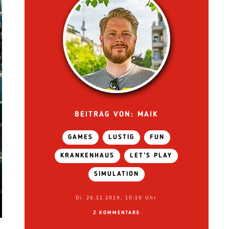
BEITRAG VON: MAIK
GAMES
LUSTIG
FUN
KRANKENHAUS
LET'S PLAY
SIMULATION
Di. 26.11.2019, 10:10 Uhr
2 KOMMENTARE