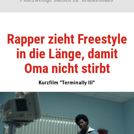
Rapper zieht Freestyle
in die Länge, damit
Oma nicht stirbt
Kurzfilm "Terminally Ill"