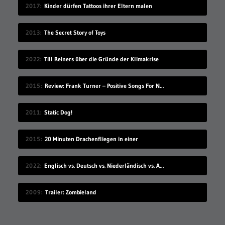
2017
Kinder dürfen Tattoos ihrer Eltern malen
2013
The Secret Story of Toys
2022
Till Reiners über die Gründe der Klimakrise
2015
Review: Frank Turner – Positive Songs For Negative People
2011
Static Dog!
2015
20 Minuten Drachenfliegen in einer
2022
Englisch vs. Deutsch vs. Niederländisch vs. Afrikaans
2009
Trailer: Zombieland