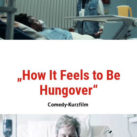
„How It Feels to Be
Hungover“
Comedy-Kurzfilm