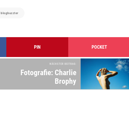
:
blogbuzzter
PIN
POCKET
NÄCHSTER BEITRAG:
Fotografie: Charlie
Brophy