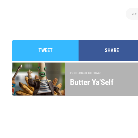
via
TWEET
SHARE
VORHERIGER BEITRAG:
Butter Ya'Self