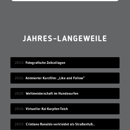
JAHRES-LANGEWEILE
2013
Fotografische Zeitcollagen
2021
Animierter Kurzfilm: „Like and Follow“
2025
Weltmeisterschaft im Hundesurfen
2016
Virtueller Koi Karpfen-Teich
2015
Cristiano Ronaldo verkleidet als Straßenfußballer