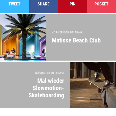
TWEET
SHARE
PIN
POCKET
VORHERIGER BEITRAG:
Matisse Beach Club
NÄCHSTER BEITRAG:
Mal wieder
Slowmotion-
Skateboarding