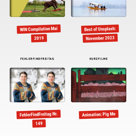
WIN Compilation Mai
Best of Unsplash:
November 2023
2019
FEHLERFINDFREITAG
KURZFILME
FehlerFindFreitag Nr.
Animation: Pig Me
149