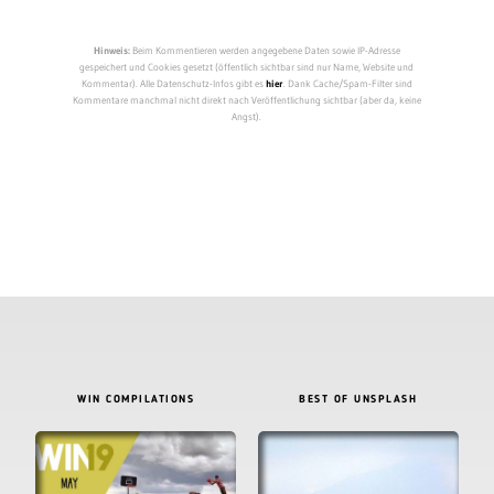
Hinweis:
Beim Kommentieren werden angegebene Daten sowie IP-Adresse
gespeichert und Cookies gesetzt (öffentlich sichtbar sind nur Name, Website und
Kommentar). Alle Datenschutz-Infos gibt es
hier
. Dank Cache/Spam-Filter sind
Kommentare manchmal nicht direkt nach Veröffentlichung sichtbar (aber da, keine
Angst).
WIN COMPILATIONS
BEST OF UNSPLASH