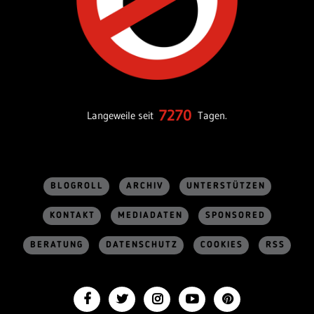
7270
Langeweile seit
Tagen.
BLOGROLL
ARCHIV
UNTERSTÜTZEN
KONTAKT
MEDIADATEN
SPONSORED
BERATUNG
DATENSCHUTZ
COOKIES
RSS