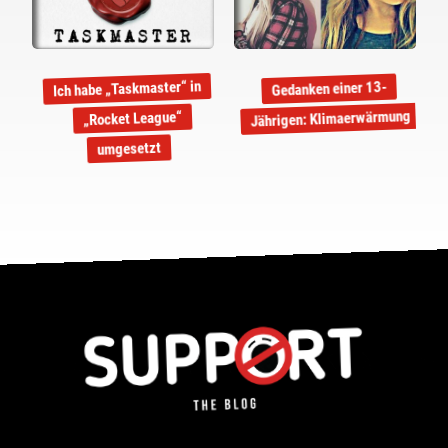
Ich habe „Taskmaster“ in
Gedanken einer 13-
Jährigen: Klimaerwärmung
„Rocket League“
umgesetzt