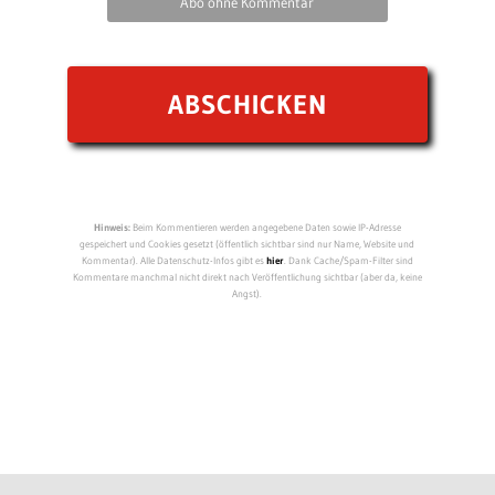
Abo ohne Kommentar
Hinweis:
Beim Kommentieren werden angegebene Daten sowie IP-Adresse
gespeichert und Cookies gesetzt (öffentlich sichtbar sind nur Name, Website und
Kommentar). Alle Datenschutz-Infos gibt es
hier
. Dank Cache/Spam-Filter sind
Kommentare manchmal nicht direkt nach Veröffentlichung sichtbar (aber da, keine
Angst).