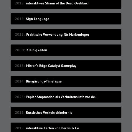
2013
interaktives Shaun of the Dead-Drehbuch
2013
Sign Language
2018
Praktische Verwendung für Markenlogos
2009
Kleinigkeiten
2015
Mirror’s Edge Catalyst Gameplay
2014
Biergärungs-Timelapse
2025
Papier-Stopmotion als Verhaltens-Info vor dem Kinofilm
2012
Russisches Verkehrshindernis
2013
interaktive Karten von Berlin & Co.