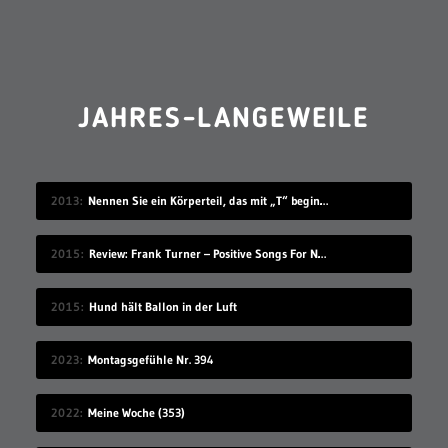
JAHRES-LANGEWEILE
2013
Nennen Sie ein Körperteil, das mit „T“ beginnt
2015
Review: Frank Turner – Positive Songs For Negative People
2015
Hund hält Ballon in der Luft
2023
Montagsgefühle Nr. 394
2022
Meine Woche (353)