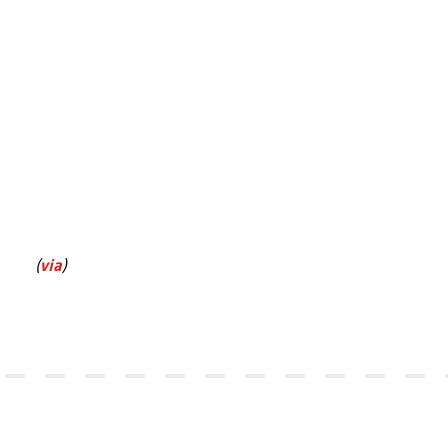
(
via
)