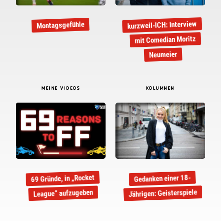
kurzweil-ICH: Interview
Montagsgefühle
mit Comedian Moritz
Neumeier
MEINE VIDEOS
KOLUMNEN
69 Gründe, in „Rocket
Gedanken einer 18-
Jährigen: Geisterspiele
League“ aufzugeben