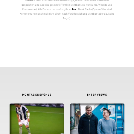
Hinweis:
Beim Kommentieren werden angegebene Daten sowie IP-Adresse
gespeichert und Cookies gesetzt (öffentlich sichtbar sind nur Name, Website und
Kommentar). Alle Datenschutz-Infos gibt es
hier
. Dank Cache/Spam-Filter sind
Kommentare manchmal nicht direkt nach Veröffentlichung sichtbar (aber da, keine
Angst).
MONTAGSGEFÜHLE
INTERVIEWS