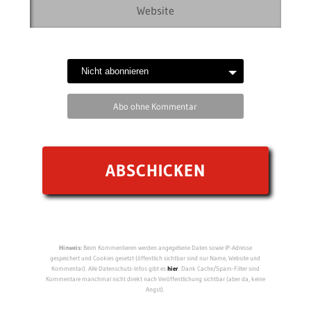
Abo ohne Kommentar
Hinweis:
Beim Kommentieren werden angegebene Daten sowie IP-Adresse
gespeichert und Cookies gesetzt (öffentlich sichtbar sind nur Name, Website und
Kommentar). Alle Datenschutz-Infos gibt es
hier
. Dank Cache/Spam-Filter sind
Kommentare manchmal nicht direkt nach Veröffentlichung sichtbar (aber da, keine
Angst).