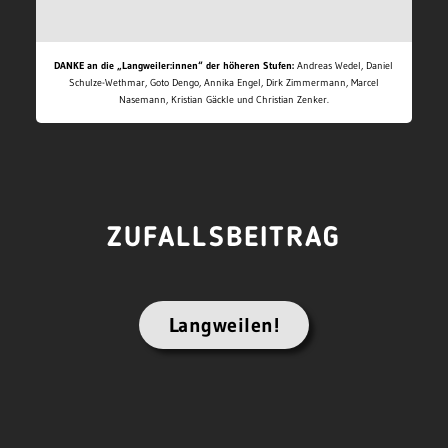
DANKE an die „Langweiler:innen“ der höheren Stufen:
Andreas Wedel, Daniel
Schulze-Wethmar, Goto Dengo, Annika Engel, Dirk Zimmermann, Marcel
Nasemann, Kristian Gäckle und Christian Zenker.
ZUFALLSBEITRAG
Langweilen!