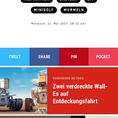
MINIGOLF
MURMELN
Mittwoch, 24. Mai 2017, 18:10 Uhr
TWEET
SHARE
PIN
POCKET
VORHERIGER BEITRAG:
Zwei verdreckte Wall-
Es auf
Entdeckungsfahrt