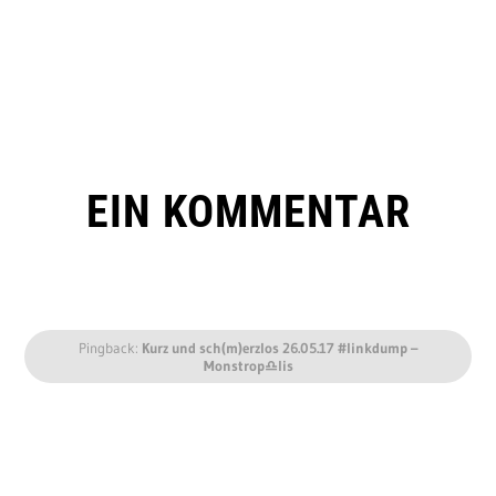
EIN KOMMENTAR
Pingback:
Kurz und sch(m)erzlos 26.05.17 #linkdump –
Monstrop♎︎lis