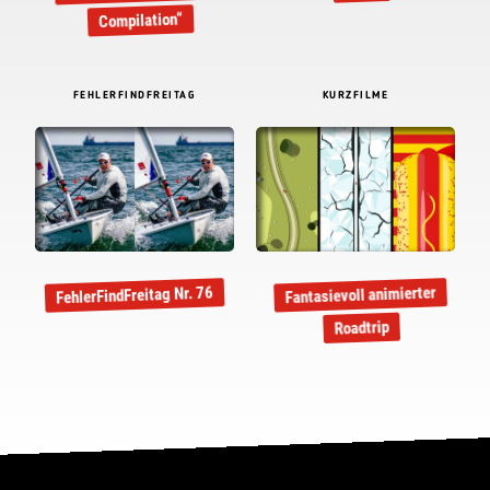
Compilation“
FEHLERFINDFREITAG
KURZFILME
Fantasievoll animierter
FehlerFindFreitag Nr. 76
Roadtrip