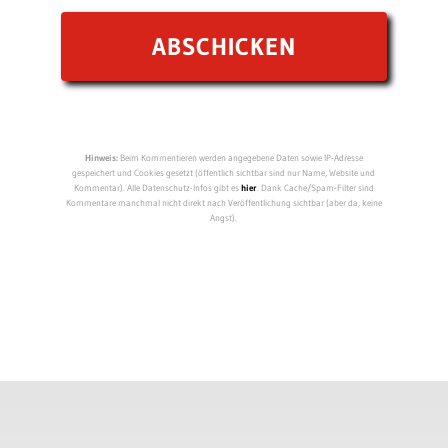
Hinweis:
Beim Kommentieren werden angegebene Daten sowie IP-Adresse
gespeichert und Cookies gesetzt (öffentlich sichtbar sind nur Name, Website und
Kommentar). Alle Datenschutz-Infos gibt es
hier
. Dank Cache/Spam-Filter sind
Kommentare manchmal nicht direkt nach Veröffentlichung sichtbar (aber da, keine
Angst).