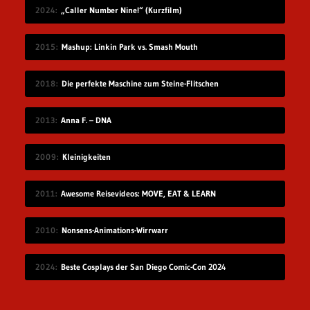
2024
„Caller Number Nine!“ (Kurzfilm)
2015
Mashup: Linkin Park vs. Smash Mouth
2018
Die perfekte Maschine zum Steine-Flitschen
2013
Anna F. – DNA
2009
Kleinigkeiten
2011
Awesome Reisevideos: MOVE, EAT & LEARN
2010
Nonsens-Animations-Wirrwarr
2024
Beste Cosplays der San Diego Comic-Con 2024