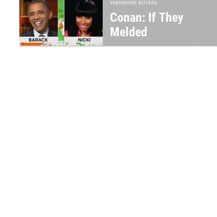
VORHERIGER BEITRAG:
Conan: If They
Melded