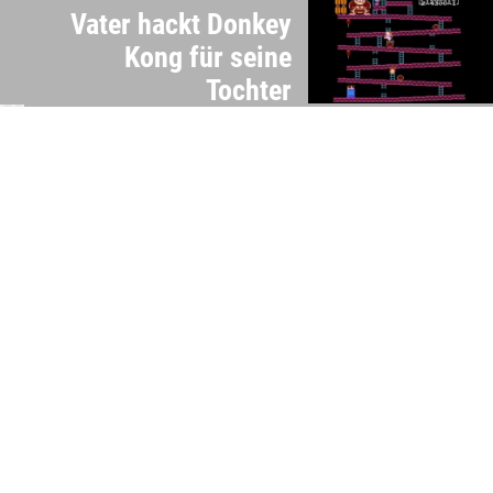
Vater hackt Donkey
Kong für seine
Tochter