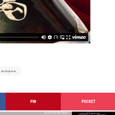
:
doobybrain
PIN
POCKET
NÄCHSTER BEITRAG: