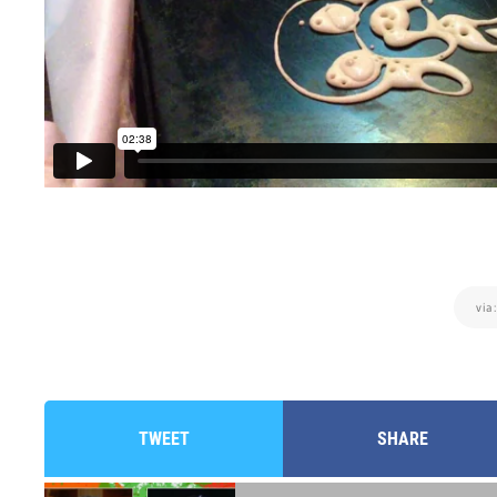
via
TWEET
SHARE