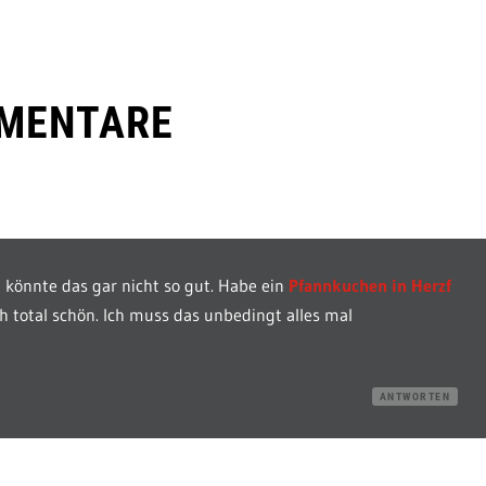
MENTARE
ch könnte das gar nicht so gut. Habe ein
Pfannkuchen in Herzf
h total schön. Ich muss das unbedingt alles mal
ANTWORTEN