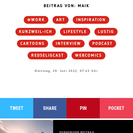
BEITRAG VON: MAIK
@WORK
ART
INSPIRATION
KURZWEIL-ICH
LIFESTYLE
LUSTIG
CARTOONS
INTERVIEW
PODCAST
REDSELIGCAST
WEBCOMICS
Dienstag, 29. Juni 2021, 07:45 Uhr
TWEET
SHARE
PIN
POCKET
VORHERIGER BEITRAG: