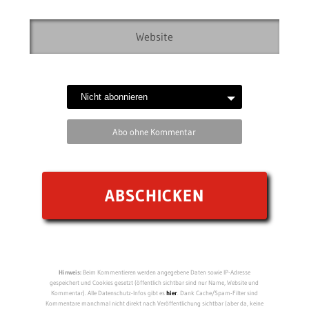
Abo ohne Kommentar
Hinweis:
Beim Kommentieren werden angegebene Daten sowie IP-Adresse
gespeichert und Cookies gesetzt (öffentlich sichtbar sind nur Name, Website und
Kommentar). Alle Datenschutz-Infos gibt es
hier
. Dank Cache/Spam-Filter sind
Kommentare manchmal nicht direkt nach Veröffentlichung sichtbar (aber da, keine