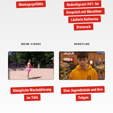
Redseligcast #41: Im
Montagsgefühle
Gespräch mit Marathon-
Läuferin Katharina
Steinruck
MEINE VIDEOS
KURZFILME
Eine Jugendsünde und ihre
Königliche Wachablösung
im Tütü
Folgen