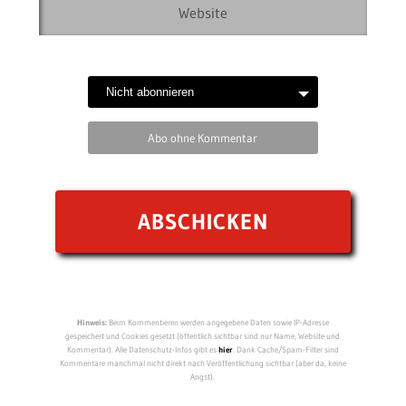
Abo ohne Kommentar
Hinweis:
Beim Kommentieren werden angegebene Daten sowie IP-Adresse
gespeichert und Cookies gesetzt (öffentlich sichtbar sind nur Name, Website und
Kommentar). Alle Datenschutz-Infos gibt es
hier
. Dank Cache/Spam-Filter sind
Kommentare manchmal nicht direkt nach Veröffentlichung sichtbar (aber da, keine
Angst).