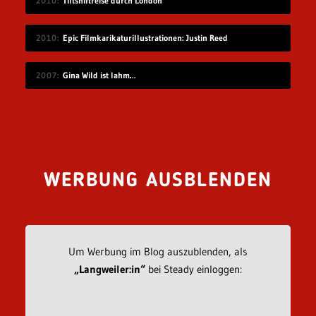
2010
Tiltshiftreise durch London
2010
Epic Filmkarikaturillustrationen: Justin Reed
2007
Gina Wild ist lahm…
WERBUNG AUSBLENDEN
Um Werbung im Blog auszublenden, als
„Langweiler:in“
bei Steady einloggen: