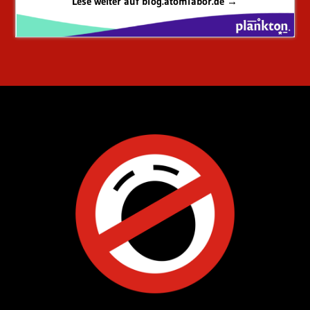
Lese weiter auf blog.atomlabor.de →