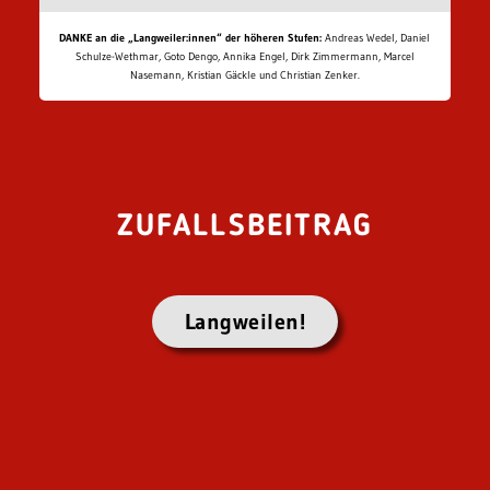
DANKE an die „Langweiler:innen“ der höheren Stufen:
Andreas Wedel, Daniel
Schulze-Wethmar, Goto Dengo, Annika Engel, Dirk Zimmermann, Marcel
Nasemann, Kristian Gäckle und Christian Zenker.
ZUFALLSBEITRAG
Langweilen!