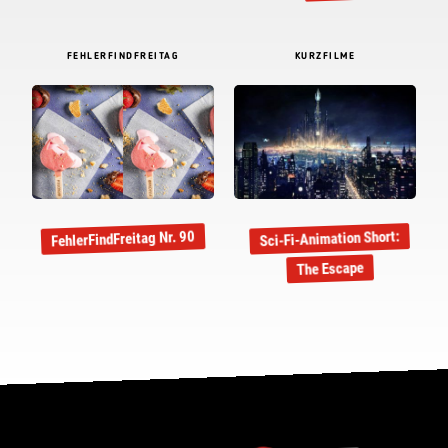
FEHLERFINDFREITAG
KURZFILME
Sci-Fi-Animation Short:
FehlerFindFreitag Nr. 90
The Escape