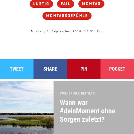
LUSTIG
FAIL
MONTAG
MONTAGSGEFÜHLE
Montag, 5. September 2016, 15:31 Uhr
TWEET
SHARE
PIN
POCKET
VORHERIGER BEITRAG:
Wann war
#deinMoment ohne
Sorgen zuletzt?