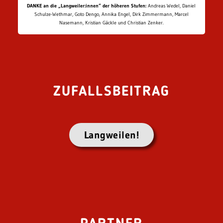
DANKE an die „Langweiler:innen“ der höheren Stufen:
Andreas Wedel, Daniel
Schulze-Wethmar, Goto Dengo, Annika Engel, Dirk Zimmermann, Marcel
Nasemann, Kristian Gäckle und Christian Zenker.
ZUFALLSBEITRAG
Langweilen!