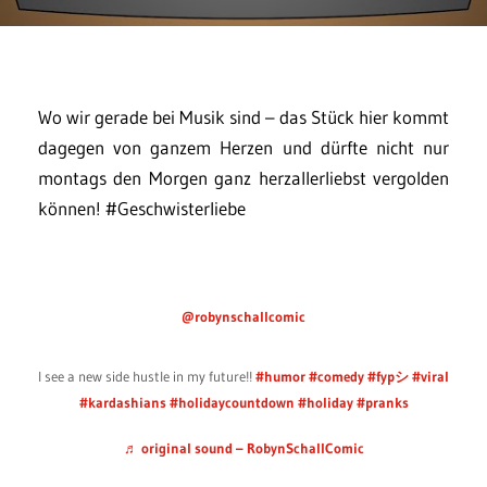
Wo wir gerade bei Musik sind – das Stück hier kommt
dagegen von ganzem Herzen und dürfte nicht nur
montags den Morgen ganz herzallerliebst vergolden
können! #Geschwisterliebe
@robynschallcomic
I see a new side hustle in my future!!
#humor
#comedy
#fypシ
#viral
#kardashians
#holidaycountdown
#holiday
#pranks
♬ original sound – RobynSchallComic