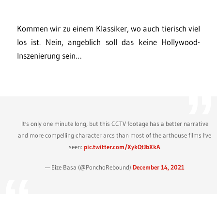
Kommen wir zu einem Klassiker, wo auch tierisch viel
los ist. Nein, angeblich soll das keine Hollywood-
Inszenierung sein…
It's only one minute long, but this CCTV footage has a better narrative
and more compelling character arcs than most of the arthouse films I've
seen:
pic.twitter.com/XykQtJbXkA
— Eize Basa (@PonchoRebound)
December 14, 2021