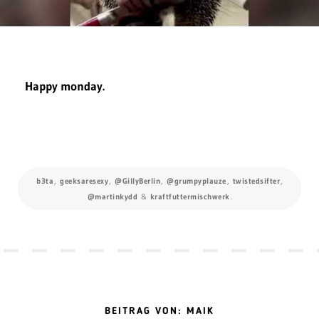
Happy monday.
b3ta
,
geeksaresexy
,
@GillyBerlin
,
@grumpyplauze
,
twistedsifter
,
@martinkydd
&
kraftfuttermischwerk
.
BEITRAG VON: MAIK