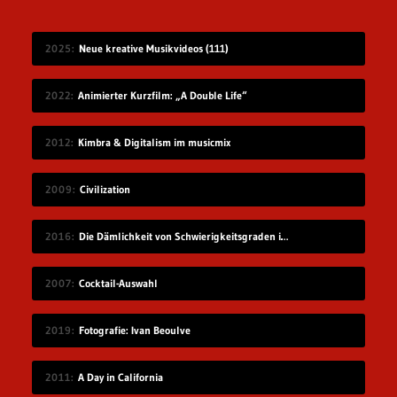
2025
Neue kreative Musikvideos (111)
2022
Animierter Kurzfilm: „A Double Life“
2012
Kimbra & Digitalism im musicmix
2009
Civilization
2016
Die Dämlichkeit von Schwierigkeitsgraden in Videospielen
2007
Cocktail-Auswahl
2019
Fotografie: Ivan Beoulve
2011
A Day in California