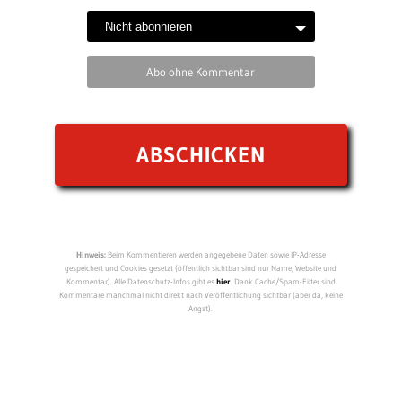
Abo ohne Kommentar
Hinweis:
Beim Kommentieren werden angegebene Daten sowie IP-Adresse
gespeichert und Cookies gesetzt (öffentlich sichtbar sind nur Name, Website und
Kommentar). Alle Datenschutz-Infos gibt es
hier
. Dank Cache/Spam-Filter sind
Kommentare manchmal nicht direkt nach Veröffentlichung sichtbar (aber da, keine
Angst).