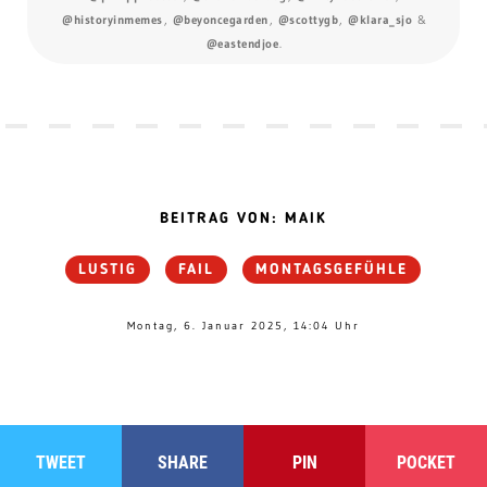
@historyinmemes
,
@beyoncegarden
,
@scottygb
,
@klara_sjo
&
@eastendjoe
.
BEITRAG VON: MAIK
LUSTIG
FAIL
MONTAGSGEFÜHLE
Montag, 6. Januar 2025, 14:04 Uhr
TWEET
SHARE
PIN
POCKET