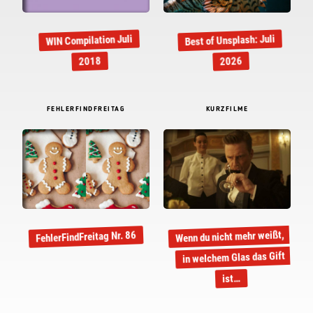
Best of Unsplash: Juli
WIN Compilation Juli
2018
2026
FEHLERFINDFREITAG
KURZFILME
Wenn du nicht mehr weißt,
FehlerFindFreitag Nr. 86
in welchem Glas das Gift
ist…