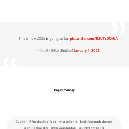
This is how 2025 is going so far.
pic.twitter.com/R2UTcOCvUA
— Joe G (@EastEndJoe)
January 4, 2025
Happy monday.
Quellen:
@fussballmafiade
,
misscellania
,
kraftfuttermischwerk
,
@philippkoester
,
@theworldofdog
,
@DirtyFootbaIIer
,