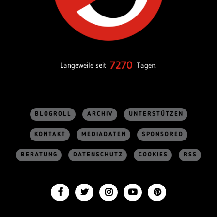
7270
Langeweile seit
Tagen.
BLOGROLL
ARCHIV
UNTERSTÜTZEN
KONTAKT
MEDIADATEN
SPONSORED
BERATUNG
DATENSCHUTZ
COOKIES
RSS