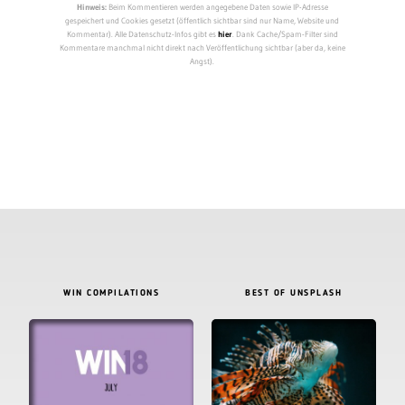
Hinweis:
Beim Kommentieren werden angegebene Daten sowie IP-Adresse
gespeichert und Cookies gesetzt (öffentlich sichtbar sind nur Name, Website und
Kommentar). Alle Datenschutz-Infos gibt es
hier
. Dank Cache/Spam-Filter sind
Kommentare manchmal nicht direkt nach Veröffentlichung sichtbar (aber da, keine
Angst).
WIN COMPILATIONS
BEST OF UNSPLASH