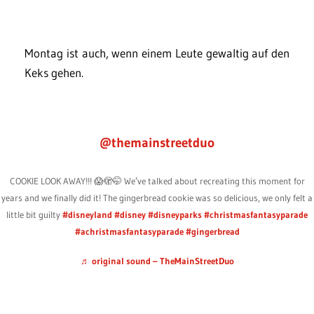
Montag ist auch, wenn einem Leute gewaltig auf den
Keks gehen.
@themainstreetduo
COOKIE LOOK AWAY!!! 😱🫣🤭 We’ve talked about recreating this moment for
years and we finally did it! The gingerbread cookie was so delicious, we only felt a
little bit guilty
#disneyland
#disney
#disneyparks
#christmasfantasyparade
#achristmasfantasyparade
#gingerbread
♬ original sound – TheMainStreetDuo