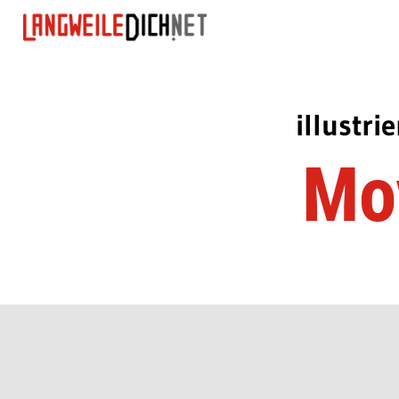
illustr
Mov